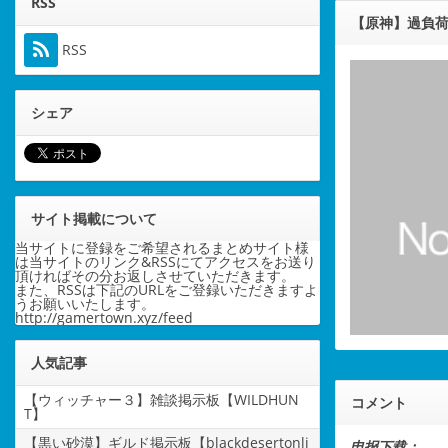
RSS
【原神】過負荷
RSS
シェア
サイト掲載について
当サイトに登録をご希望されるまとめサイト様
は当サイトのリンク&RSSにてアクセスをお送り
頂ければその分お返しさせていただきます。
また、RSSは下記のURLをご登録いただきますよ
うお願いいたします。
http://gamertown.xyz/feed
人気記事
【ウィッチャー３】雑談掲示板【WILDHUN
コメント
T】
【黒い砂漠】ギルド掲示板【blackdesertonli
电报下载：