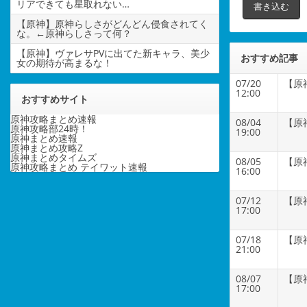
リアできても星取れない…
【原神】原神らしさがどんどん侵食されてく
な。←原神らしさって何？
【原神】ヴァレサPVに出てた新キャラ、美少
おすすめ記事
女の期待が高まるな！
07/20
【原
12:00
おすすめサイト
原神攻略まとめ速報
08/04
【原
原神攻略部24時！
19:00
原神まとめ速報
原神まとめ攻略Z
原神まとめタイムズ
08/05
【原
原神攻略まとめ テイワット速報
16:00
07/12
【原
17:00
07/18
【原
21:00
08/07
【原
17:00