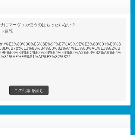
レサにマーヴィカ使うのはもったいない？
ット速報
ho.com/%E3%80%90%E5%8E%9F%E7%A5%9E%E3%80%91%E9%8
%8D%B7pt%E3%83%B4%E3%82%A1%E3%83%AC%E3%82%B
%9E%E3%83%BC%E3%83%B4%E3%82%A3%E3%82%AB%E4%
3%81%AE%E3%81%AF%E3%82%82/
この記事を読む