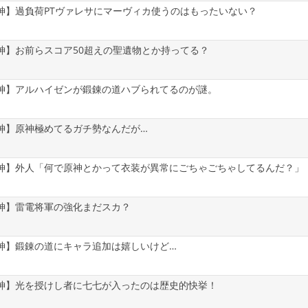
神】過負荷PTヴァレサにマーヴィカ使うのはもったいない？
神】お前らスコア50超えの聖遺物とか持ってる？
神】アルハイゼンが鍛錬の道ハブられてるのが謎。
神】原神極めてるガチ勢なんだが…
神】外人「何で原神とかって衣装が異常にごちゃごちゃしてるんだ？」
神】雷電将軍の強化まだスカ？
神】鍛錬の道にキャラ追加は嬉しいけど…
神】光を授けし者に七七が入ったのは歴史的快挙！