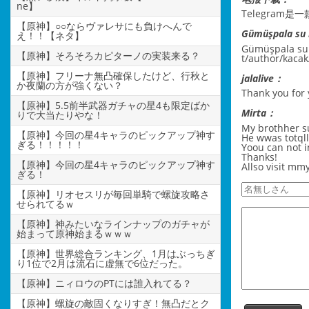
ne】
Telegram
【原神】○○ならヴァレサにも負けへんで
Gümüşpala su 
え！！【ネタ】
Gümüşpala su k
【原神】そろそろカピターノの実装来る？
t/author/kacak
【原神】フリーナ無凸確保したけど、行秋と
jalalive：
か夜蘭の方が強くない？
Thank you for 
【原神】5.5前半武器ガチャの星4も限定ばか
Mirta：
りで大当たりやな！
My brothher su
【原神】今回の星4キャラのピックアップ神す
He wwas totqll
ぎる！！！！！
Yoou can not i
Thanks!
【原神】今回の星4キャラのピックアップ神す
Allso visit mm
ぎる！
【原神】リオセスリが毎回単騎で螺旋攻略さ
せられてるｗ
【原神】神みたいなラインナップのガチャが
始まって原神始まるｗｗｗ
【原神】世界総合ランキング、1月はぶっちぎ
り1位で2月は流石に虚無で6位だった。
【原神】ニィロウのPTには誰入れてる？
【原神】螺旋の敵固くなりすぎ！無凸だとク