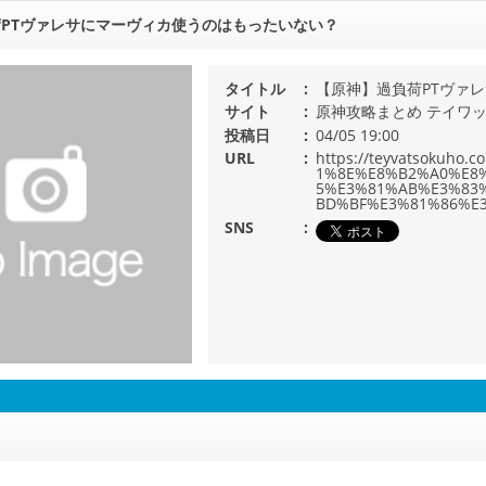
PTヴァレサにマーヴィカ使うのはもったいない？
タイトル
【原神】過負荷PTヴァ
サイト
原神攻略まとめ テイワ
投稿日
04/05 19:00
URL
https://teyvatsoku
1%8E%E8%B2%A0%E8
5%E3%81%AB%E3%83
BD%BF%E3%81%86%E
SNS