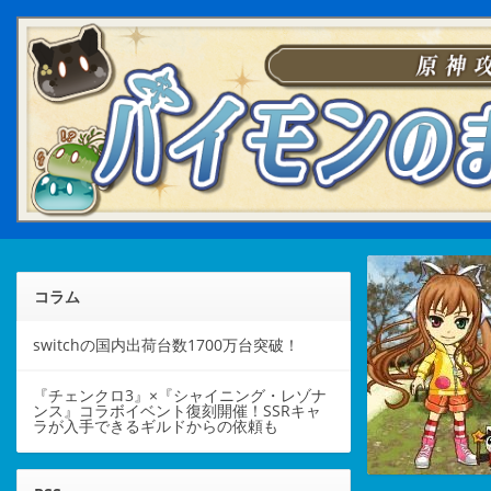
コラム
switchの国内出荷台数1700万台突破！
『チェンクロ3』×『シャイニング・レゾナ
ンス』コラボイベント復刻開催！SSRキャ
ラが入手できるギルドからの依頼も