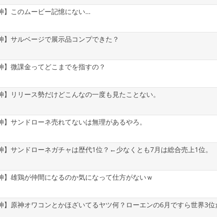
神】このムービー記憶にない…
神】サルベージで展示品コンプできた？
神】微課金ってどこまでを指すの？
神】リリース勢だけどこんなの一度も見たことない。
神】サンドローネ売れてないは無理があるやろ。
神】サンドローネガチャは歴代1位？←少なくとも7月は総合売上1位。
神】雄鶏が仲間になるのか気になって仕方がないｗ
神】原神オワコンとかほざいてるヤツ何？ローエンの6月ですら世界3位