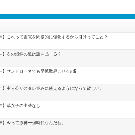
神】これって雷電を間接的に強化するから引けってこと？
神】次の鍛錬の道は誰を凸する？
神】サンドローネでも星拡散起こせるの⁉
神】主人公がスタレ並みに使えるようになって欲しい。
神】草女子の出番なし…
神】今って原神一強時代なんだね。