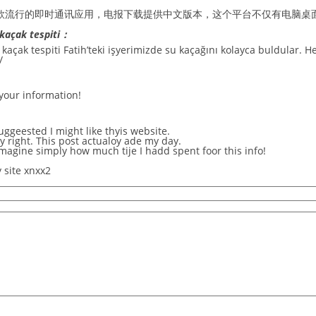
是一款流行的即时通讯应用，
电报下载
提供中文版本，这个平台不仅有电脑桌面版
kaçak tespiti：
açak tespiti Fatih’teki işyerimizde su kaçağını kolayca buldular. 
/
your information!
ggeested I might like thyis website.
y right. This post actualoy ade my day.
magine simply how much tije I hadd spent foor this info!
y site
xnxx2