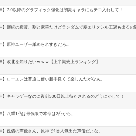
神】7.0以降のグラフィック強化は初期キャラにもテコ入れして！
神】継続の褒賞、割と豪華だけどランダムで塵エリクシル王冠も出るの
神】原神ユーザー舐められすぎだろ…
神】敗北を知りたいｗｗｗ【上半期売上ランキング】
神】ローエンは普通に使い勝手良くて楽しんだがなぁ。
神】キャラゲーなのに復刻500日以上待たされるのどうにかして！
神】八重1凸は最低限で本命は2凸から。
神】傀儡の声優さん、原神で1番人気出た声優だよな。