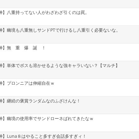
神】八重持ってない人がわざわざ引くのは罠。
神】幽境も八重無しサンドPTで行けるし八重引く必要ないな。
神】無 重 爆 誕 ！
神】単体でボスも溶かせるような強キャラいない？【マルチ】
神】プロンニアは伸縮自在ｗ
神】継続の褒賞ランダムなのふざけんな！
神】幽境の使用率でサンドローネばれてきたなｗ
神】Luna８はやること多すぎ会話多すぎィ！