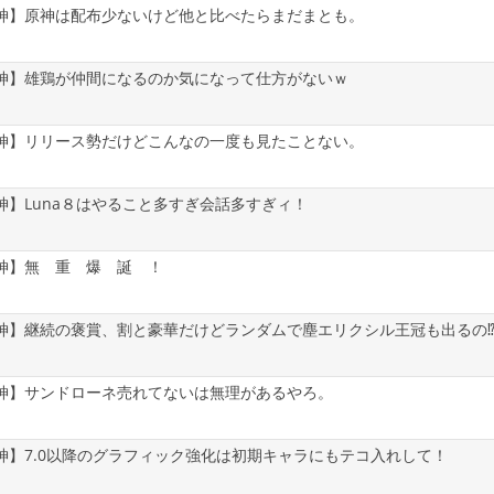
神】原神は配布少ないけど他と比べたらまだまとも。
神】雄鶏が仲間になるのか気になって仕方がないｗ
神】リリース勢だけどこんなの一度も見たことない。
神】Luna８はやること多すぎ会話多すぎィ！
神】無 重 爆 誕 ！
神】継続の褒賞、割と豪華だけどランダムで塵エリクシル王冠も出るの
神】サンドローネ売れてないは無理があるやろ。
神】7.0以降のグラフィック強化は初期キャラにもテコ入れして！