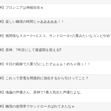
神】プロンニアは伸縮自在ｗ
神】楽しい幽境の時間じゃあああああ！！
神】無関係なスカーク×エスコ、サンドローネ×八重みたいなコンビやめ
神】原神、7年目にして最盛期を迎える⁉
神】今日の鍛錬で八重1凸にしたぞぉぉぉ！めちゃ強っ！！
神】これって雷電を間接的に強化するから引けってこと？
神】傀儡の声優さん、原神で1番人気出た声優だよな。
神】幽境の使用率でサンドローネばれてきたなｗ