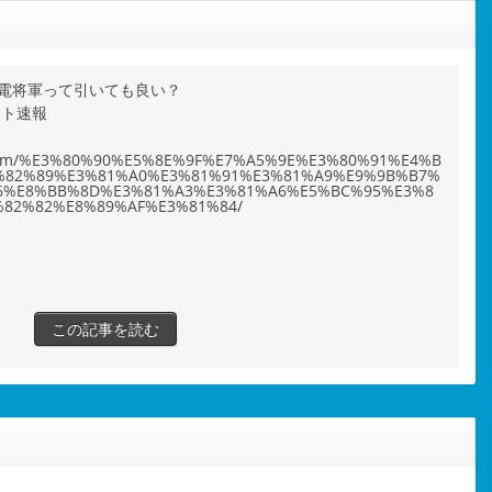
電将軍って引いても良い？
ット速報
ho.com/%E3%80%90%E5%8E%9F%E7%A5%9E%E3%80%91%E4%B
%82%89%E3%81%A0%E3%81%91%E3%81%A9%E9%9B%B7%
6%E8%BB%8D%E3%81%A3%E3%81%A6%E5%BC%95%E3%8
82%82%E8%89%AF%E3%81%84/
この記事を読む