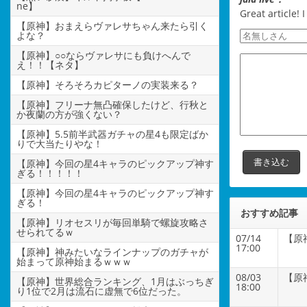
ne】
Great article!
【原神】おまえらヴァレサちゃん来たら引く
よな？
【原神】○○ならヴァレサにも負けへんで
え！！【ネタ】
【原神】そろそろカピターノの実装来る？
【原神】フリーナ無凸確保したけど、行秋と
か夜蘭の方が強くない？
【原神】5.5前半武器ガチャの星4も限定ばか
りで大当たりやな！
【原神】今回の星4キャラのピックアップ神す
ぎる！！！！！
【原神】今回の星4キャラのピックアップ神す
ぎる！
おすすめ記事
【原神】リオセスリが毎回単騎で螺旋攻略さ
せられてるｗ
07/14
【原
17:00
【原神】神みたいなラインナップのガチャが
始まって原神始まるｗｗｗ
08/03
【原
【原神】世界総合ランキング、1月はぶっちぎ
18:00
り1位で2月は流石に虚無で6位だった。