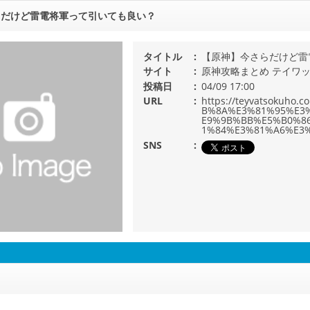
らだけど雷電将軍って引いても良い？
タイトル
【原神】今さらだけど雷
サイト
原神攻略まとめ テイワ
投稿日
04/09 17:00
URL
https://teyvatsoku
B%8A%E3%81%95%E3
E9%9B%BB%E5%B0%8
1%84%E3%81%A6%E3%
SNS