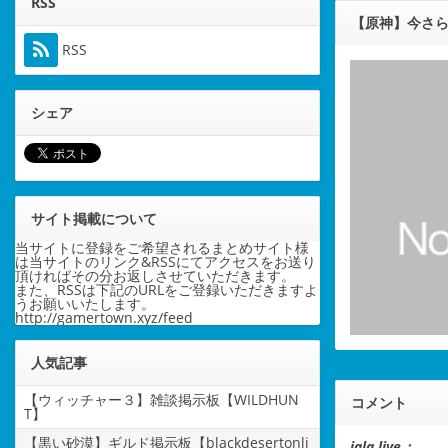
RSS
【原神】今さ
RSS
シェア
サイト掲載について
当サイトに登録をご希望されるまとめサイト様
は当サイトのリンク&RSSにてアクセスをお送り
頂ければその分お返しさせていただきます。
また、RSSは下記のURLをご登録いただきますよ
うお願いいたします。
http://gamertown.xyz/feed
人気記事
【ウィッチャー３】雑談掲示板【WILDHUN
コメント
T】
【黒い砂漠】ギルド掲示板【blackdesertonli
jala live：