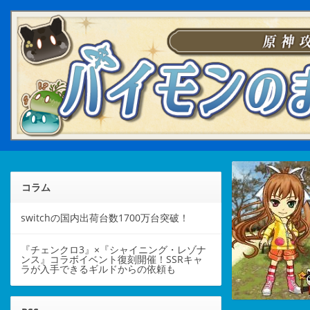
コラム
switchの国内出荷台数1700万台突破！
『チェンクロ3』×『シャイニング・レゾナ
ンス』コラボイベント復刻開催！SSRキャ
ラが入手できるギルドからの依頼も