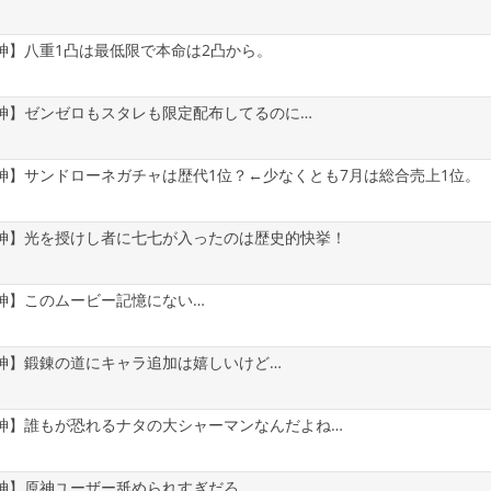
神】八重1凸は最低限で本命は2凸から。
神】ゼンゼロもスタレも限定配布してるのに…
神】サンドローネガチャは歴代1位？←少なくとも7月は総合売上1位。
神】光を授けし者に七七が入ったのは歴史的快挙！
神】このムービー記憶にない…
神】鍛錬の道にキャラ追加は嬉しいけど…
神】誰もが恐れるナタの大シャーマンなんだよね…
神】原神ユーザー舐められすぎだろ…