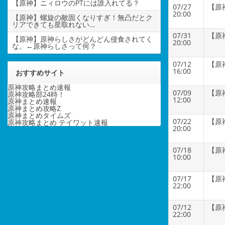
【原神】ニィロウのPTには誰入れてる？
07/27
【原
20:00
【原神】螺旋の敵固くなりすぎ！無凸だとク
リアできても星取れない…
07/31
【原
【原神】原神らしさがどんどん侵食されてく
20:00
な。←原神らしさって何？
07/12
【原
16:00
おすすめサイト
原神攻略まとめ速報
07/09
【原
原神攻略部24時！
12:00
原神まとめ速報
原神まとめ攻略Z
原神まとめタイムズ
07/22
【原
原神攻略まとめ テイワット速報
20:00
07/18
【原
10:00
07/17
【原
22:00
07/12
【原
22:00