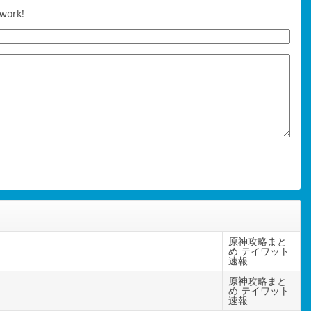
 work!
原神攻略まと
め テイワット
速報
原神攻略まと
め テイワット
速報