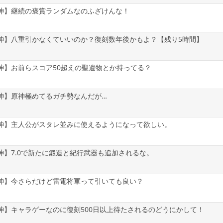
神】継続の褒賞ランダムなのふざけんな！
神】八重引かなくていいのか？復刻数年後かもよ？【残り5時間】
神】お前らスコア50超えの聖遺物とか持ってる？
神】原神極めてるガチ勢なんだが…
神】主人公がスタレ並みに使えるようになって欲しい。
神】7.0で新たに鍛造と紀行武器も追加されるな。
神】今さらだけど雷電将軍って引いても良い？
神】キャラゲーなのに復刻500日以上待たされるのどうにかして！