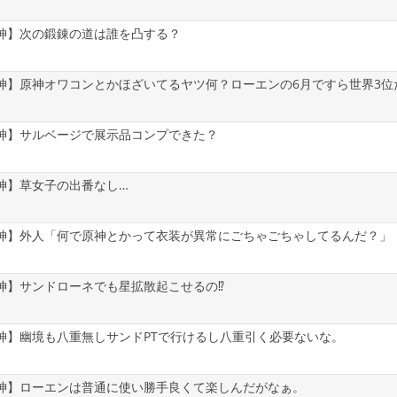
神】次の鍛錬の道は誰を凸する？
神】原神オワコンとかほざいてるヤツ何？ローエンの6月ですら世界3位
神】サルベージで展示品コンプできた？
神】草女子の出番なし…
神】外人「何で原神とかって衣装が異常にごちゃごちゃしてるんだ？」
神】サンドローネでも星拡散起こせるの⁉
神】幽境も八重無しサンドPTで行けるし八重引く必要ないな。
神】ローエンは普通に使い勝手良くて楽しんだがなぁ。