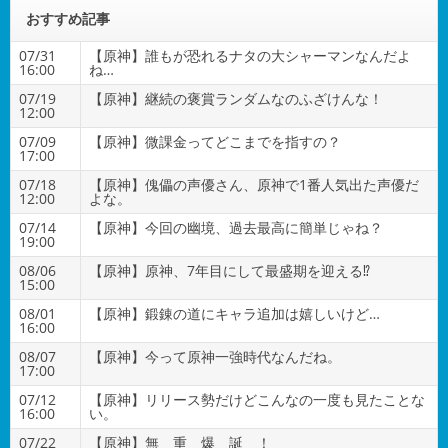
おすすめ記事
07/31
【原神】誰もが恐れるナタの大シャーマンなんだよ
16:00
ね…
07/19
【原神】継続の褒賞ランダムなのふざけんな！
12:00
07/09
【原神】微課金ってどこまでを指すの？
17:00
07/18
【原神】傀儡の声優さん、原神で1番人気出た声優だ
12:00
よな。
07/14
【原神】今回の幽境、過去最高に簡単じゃね？
19:00
08/06
【原神】原神、7年目にして最盛期を迎える⁉
15:00
08/01
【原神】鍛錬の道にキャラ追加は嬉しいけど…
16:00
08/07
【原神】今って原神一強時代なんだね。
17:00
07/12
【原神】リリース勢だけどこんなの一度も見たことな
16:00
い。
07/22
【原神】無 重 爆 誕 ！