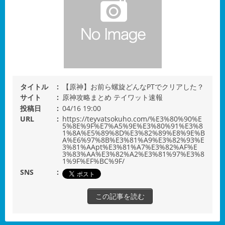
タイトル
【原神】お前ら螺旋どんなPTでクリアした？
サイト
原神攻略まとめ テイワット速報
投稿日
04/16 19:00
URL
https://teyvatsokuho.com/%E3%80%90%E
5%8E%9F%E7%A5%9E%E3%80%91%E3%8
1%8A%E5%89%8D%E3%82%89%E8%9E%B
A%E6%97%8B%E3%81%A9%E3%82%93%E
3%81%AApt%E3%81%A7%E3%82%AF%E
3%83%AA%E3%82%A2%E3%81%97%E3%8
1%9F%EF%BC%9F/
SNS
この記事を読む