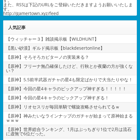
す。
また、RSSは下記のURLをご登録いただきますようお願いいたしま
す。
http://gamertown.xyz/feed
人気記事
【ウィッチャー３】雑談掲示板【WILDHUNT】
【黒い砂漠】ギルド掲示板【blackdesertonline】
【原神】そろそろカピターノの実装来る？
【原神】フリーナ無凸確保したけど、行秋とか夜蘭の方が強くな
い？
【原神】5.5前半武器ガチャの星4も限定ばかりで大当たりやな！
【原神】今回の星4キャラのピックアップ神すぎる！！！！！
【原神】今回の星4キャラのピックアップ神すぎる！
【原神】リオセスリが毎回単騎で螺旋攻略させられてるｗ
【原神】神みたいなラインナップのガチャが始まって原神始まる
ｗｗｗ
【原神】世界総合ランキング、1月はぶっちぎり1位で2月は流石
に虚無で6位だった。