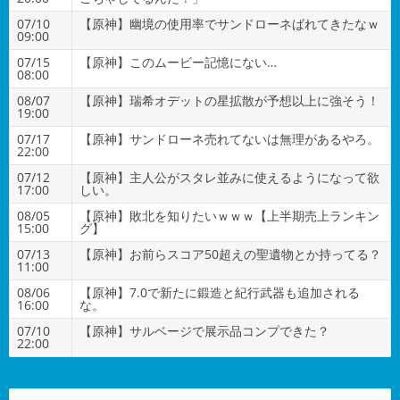
07/10
【原神】幽境の使用率でサンドローネばれてきたなｗ
09:00
07/15
【原神】このムービー記憶にない…
08:00
08/07
【原神】瑞希オデットの星拡散が予想以上に強そう！
19:00
07/17
【原神】サンドローネ売れてないは無理があるやろ。
22:00
07/12
【原神】主人公がスタレ並みに使えるようになって欲
17:00
しい。
08/05
【原神】敗北を知りたいｗｗｗ【上半期売上ランキン
15:00
グ】
07/13
【原神】お前らスコア50超えの聖遺物とか持ってる？
11:00
08/06
【原神】7.0で新たに鍛造と紀行武器も追加される
16:00
な。
07/10
【原神】サルベージで展示品コンプできた？
22:00