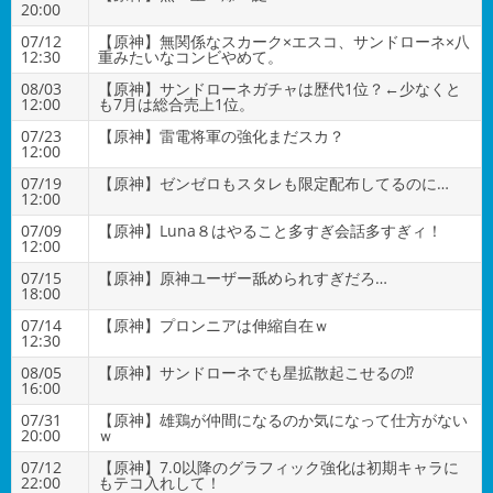
20:00
07/12
【原神】無関係なスカーク×エスコ、サンドローネ×八
12:30
重みたいなコンビやめて。
08/03
【原神】サンドローネガチャは歴代1位？←少なくと
12:00
も7月は総合売上1位。
07/23
【原神】雷電将軍の強化まだスカ？
12:00
07/19
【原神】ゼンゼロもスタレも限定配布してるのに…
12:00
07/09
【原神】Luna８はやること多すぎ会話多すぎィ！
12:00
07/15
【原神】原神ユーザー舐められすぎだろ…
18:00
07/14
【原神】プロンニアは伸縮自在ｗ
12:30
08/05
【原神】サンドローネでも星拡散起こせるの⁉
16:00
07/31
【原神】雄鶏が仲間になるのか気になって仕方がない
20:00
ｗ
07/12
【原神】7.0以降のグラフィック強化は初期キャラに
22:00
もテコ入れして！