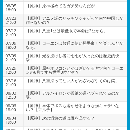
08/05
【原神】原神極めてるガチ勢なんだが…
18:00
07/23
【原神】アニメ調のリッチソシャゲって何で中国しか
21:00
作らないの？
07/12
【原神】八重1凸は最低限で本命は2凸から。
21:00
07/09
【原神】ローエンは普通に使い勝手良くて楽しんだが
18:00
なぁ。
07/09
【原神】光を授けし者に七七が入ったのは歴史的快
21:00
挙！
07/29
【原神】原神オワコンとかほざいてるヤツ何？ローエ
12:00
ンの6月ですら世界3位だぞ？
07/16
【原神】八重持ってない人がわざわざ引くのは罠。
21:00
08/03
【原神】アルハイゼンが鍛錬の道ハブられてるのが
12:30
謎。
08/03
【原神】単体でボスも溶かせるような強キャラいな
18:00
い？【マルチ】
08/04
【原神】次の鍛錬の道は誰を凸する？
19:00