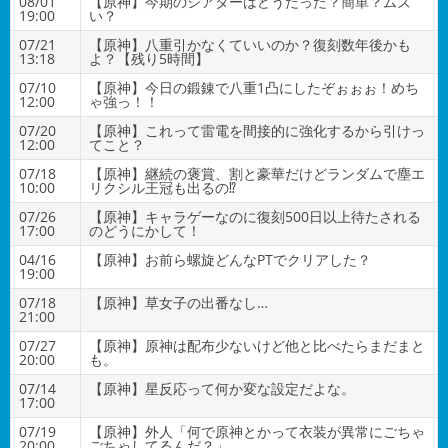
08/01
【原神】今期のシアターはどうだった？簡単？ムズ
19:00
い？
07/21
【原神】八重引かなくていいのか？復刻数年後かも
13:18
よ？【残り5時間】
07/10
【原神】今日の鍛錬で八重1凸にしたぞぉぉぉ！めち
12:00
ゃ強っ！！
07/20
【原神】これって雷電を間接的に強化するから引けっ
12:00
てこと？
07/18
【原神】継続の褒賞、割と豪華だけどランダムで塵エ
10:00
リクシル王冠も出るの⁉
07/26
【原神】キャラゲーなのに復刻500日以上待たされる
17:00
のどうにかして！
04/16
【原神】お前ら螺旋どんなPTでクリアした？
19:00
07/18
【原神】草女子の出番なし…
21:00
07/27
【原神】原神は配布少ないけど他と比べたらまだまと
20:00
も。
07/14
【原神】星反応って何か変な設定だよな。
17:00
07/19
【原神】外人「何で原神とかって衣装が異常にごちゃ
20:00
ごちゃしてるんだ？」