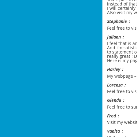
instead of that
I will certainly
Also visit my
Stephanie：
Feel free to vi
Juliann：
I feel that is 
And i’m satisf
to statement on
really great : 
Here is my pag
Harley：
My webpage 
Lorenza：
Feel free to vi
Glenda：
Feel free to su
Fred：
Visit my websi
Vanita：