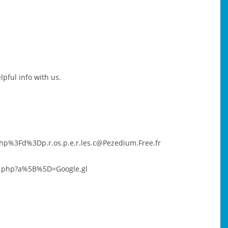
lpful info with us.
p%3Fd%3Dp.r.os.p.e.r.les.c@Pezedium.Free.fr
o.php?a%5B%5D=Google.gl