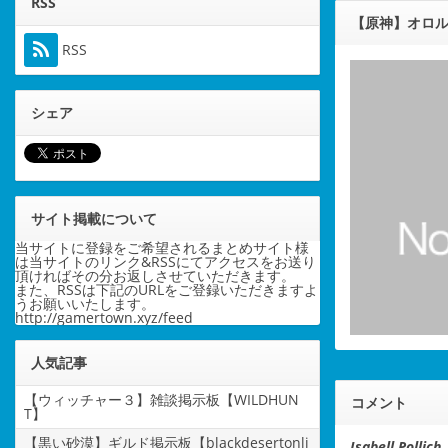
RSS
【原神】オロ
RSS
シェア
サイト掲載について
当サイトに登録をご希望されるまとめサイト様
は当サイトのリンク&RSSにてアクセスをお送り
頂ければその分お返しさせていただきます。
また、RSSは下記のURLをご登録いただきますよ
うお願いいたします。
http://gamertown.xyz/feed
人気記事
【ウィッチャー３】雑談掲示板【WILDHUN
コメント
T】
【黒い砂漠】ギルド掲示板【blackdesertonli
Isabell Pollic