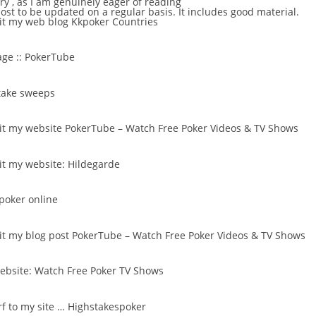
ery , as I am genuinely eager of reading
post to be updated on a regular basis. It includes good material.
isit my web blog
Kkpoker Countries
ge ::
PokerTube
take sweeps
isit my website
PokerTube – Watch Free Poker Videos & TV Shows
sit my website:
Hildegarde
 poker online
sit my blog post
PokerTube – Watch Free Poker Videos & TV Shows
website:
Watch Free Poker TV Shows
rf to my site …
Highstakespoker