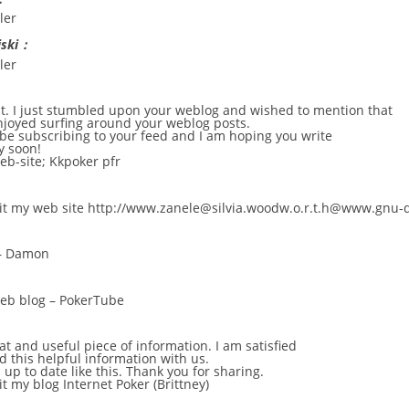
ler
iski：
ler
st. I just stumbled upon your weblog and wished to mention that
enjoyed surfing around your weblog posts.
ll be subscribing to your feed and I am hoping you write
y soon!
web-site;
Kkpoker pfr
sit my web site
http://www.zanele@silvia.woodw.o.r.t.h@www.gnu-
–
Damon
web blog –
PokerTube
reat and useful piece of information. I am satisfied
d this helpful information with us.
 up to date like this. Thank you for sharing.
sit my blog Internet Poker (
Brittney
)