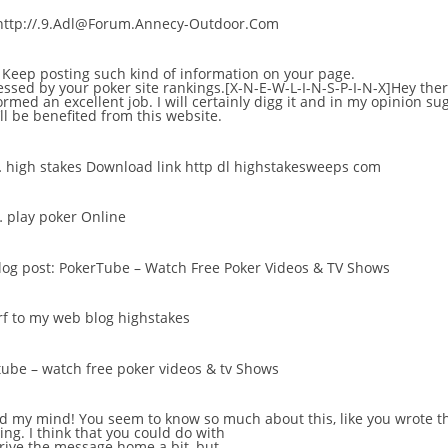
http://.9.Adl@Forum.Annecy-Outdoor.Com
 Keep posting such kind of information on your page.
ressed by your
poker site rankings
.[X-N-E-W-L-I-N-S-P-I-N-X]Hey ther
rmed an excellent job. I will certainly digg it and in my opinion su
ll be benefited from this website.
…
high stakes Download link http dl highstakesweeps com
…
play poker Online
blog post:
PokerTube – Watch Free Poker Videos & TV Shows
urf to my web blog
highstakes
ube – watch free poker videos & tv Shows
ead my mind! You seem to know so much about this, like you wrote t
ing. I think that you could do with
rive the message home a bit, but