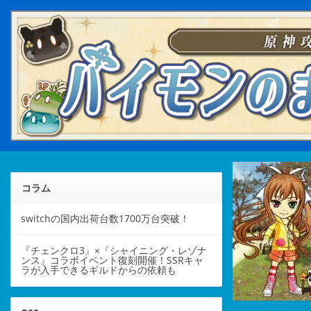
コラム
switchの国内出荷台数1700万台突破！
『チェンクロ3』×『シャイニング・レゾナ
ンス』コラボイベント復刻開催！SSRキャ
ラが入手できるギルドからの依頼も