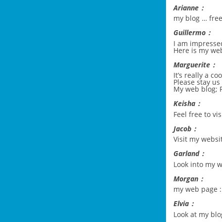
Arianne：
my blog …
fre
Guillermo：
I am impressed 
Here is my w
Marguerite：
It’s really a c
Please stay us 
My web blog;
Keisha：
Feel free to v
Jacob：
Visit my websi
Garland：
Look into my 
Morgan：
my web page :
Elvia：
Look at my blo