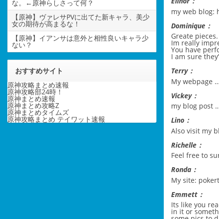
Elinor：
な。←原神らしさって何？
my web blog:
【原神】ヴァレサPVに出てた新キャラ、美少
女の期待が高まるな！
Dominique：
Greate pieces.
【原神】イアンサは意外と相性良いキャラ少
Im really imp
ない？
You have perfo
I am sure they’
おすすめサイト
Terry：
My webpage 
原神攻略まとめ速報
原神攻略部24時！
Vickey：
原神まとめ速報
原神まとめ攻略Z
my blog post 
原神まとめタイムズ
原神攻略まとめ テイワット速報
Lino：
Also visit my 
Richelle：
Feel free to s
Ronda：
My site:
pokert
Emmett：
Its like you r
in it or someth
some pics to d