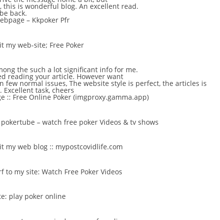
, this is wonderful blog. An excellent read.
 be back.
 webpage –
Kkpoker Pfr
sit my web-site;
Free Poker
among the such a lot significant info for me.
ied reading your article. However want
 few normal issues, The website style is perfect, the articles is
D. Excellent task, cheers
e :: Free Online Poker (
imgproxy.gamma.app
)
–
pokertube – watch free poker Videos & tv shows
sit my web blog ::
mypostcovidlife.com
rf to my site:
Watch Free Poker Videos
te:
play poker online