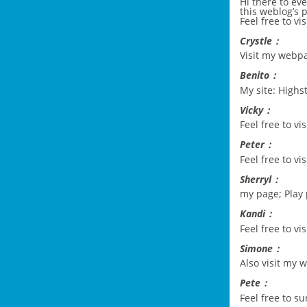
Hi there to ev
this weblog’s 
Feel free to v
Crystle：
Visit my webpa
Benito：
My site:
Highs
Vicky：
Feel free to v
Peter：
Feel free to vi
Sherryl：
my page;
Play
Kandi：
Feel free to vi
Simone：
Also visit my 
Pete：
Feel free to su