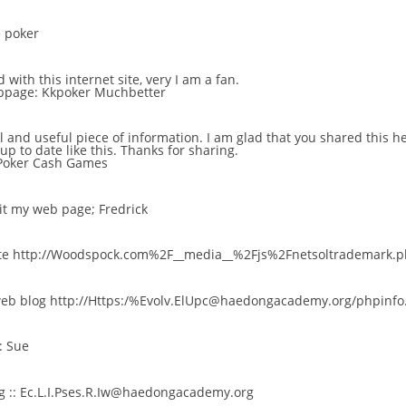
e poker
with this internet site, very I am a fan.
ebpage:
Kkpoker Muchbetter
ool and useful piece of information. I am glad that you shared this he
up to date like this. Thanks for sharing.
Poker Cash Games
isit my web page;
Fredrick
te
http://Woodspock.com%2F__media__%2Fjs%2Fnetsoltrademark.ph
web blog
http://Https:/%Evolv.ElUpc@haedongacademy.org/phpinf
:
Sue
g ::
Ec.L.I.Pses.R.Iw@haedongacademy.org