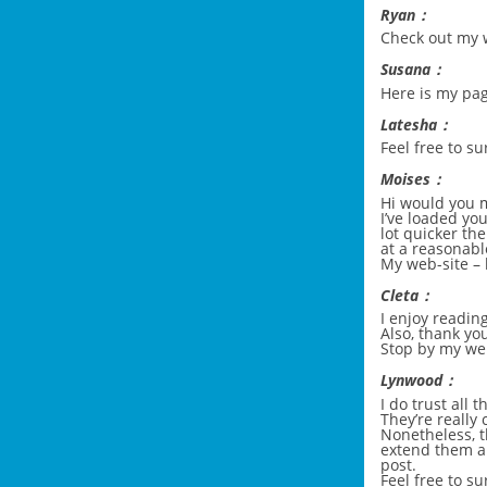
Ryan：
Check out my 
Susana：
Here is my pa
Latesha：
Feel free to s
Moises：
Hi would you m
I’ve loaded yo
lot quicker th
at a reasonable
My web-site –
Cleta：
I enjoy readin
Also, thank yo
Stop by my we
Lynwood：
I do trust all 
They’re really 
Nonetheless, t
extend them a
post.
Feel free to su