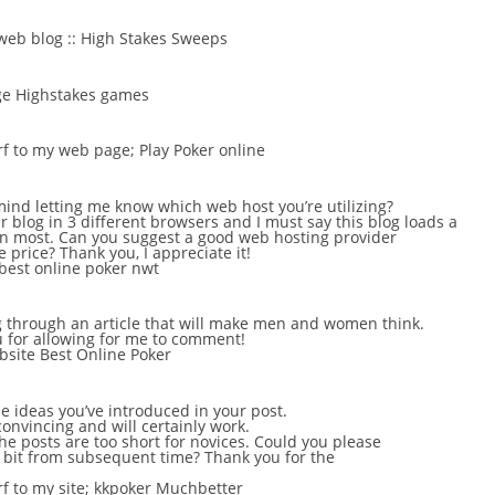
web blog ::
High Stakes Sweeps
ge
Highstakes games
urf to my web page;
Play Poker online
ind letting me know which web host you’re utilizing?
ur blog in 3 different browsers and I must say this blog loads a
en most. Can you suggest a good web hosting provider
 price? Thank you, I appreciate it!
best online poker nwt
g through an article that will make men and women think.
u for allowing for me to comment!
bsite
Best Online Poker
the ideas you’ve introduced in your post.
convincing and will certainly work.
he posts are too short for novices. Could you please
 bit from subsequent time? Thank you for the
rf to my site;
kkpoker Muchbetter