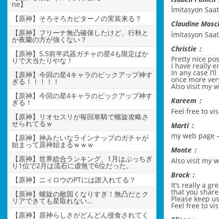
ne】
İmitasyon Saat
【原神】そろそろカピターノの実装来る？
Claudine Mosc
【原神】フリーナ無凸確保したけど、行秋と
İmitasyon Saat
か夜蘭の方が強くない？
Christie：
【原神】5.5前半武器ガチャの星4も限定ばか
Pretty nice po
りで大当たりやな！
I have really 
In any case I’
【原神】今回の星4キャラのピックアップ神す
once more ver
ぎる！！！！！
Also visit my 
【原神】今回の星4キャラのピックアップ神す
Kareem：
ぎる！
Feel free to vi
【原神】リオセスリが毎回単騎で螺旋攻略さ
せられてるｗ
Marti：
my web page 
【原神】神みたいなラインナップのガチャが
始まって原神始まるｗｗｗ
Monte：
【原神】世界総合ランキング、1月はぶっちぎ
Also visit my 
り1位で2月は流石に虚無で6位だった。
Brock：
【原神】ニィロウのPTには誰入れてる？
It’s really a g
that you share
【原神】螺旋の敵固くなりすぎ！無凸だとク
Please keep us
リアできても星取れない…
Feel free to vi
【原神】原神らしさがどんどん侵食されてく