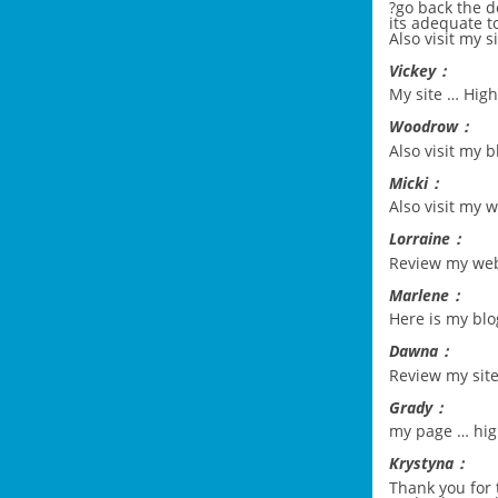
?go back the d
its adequate t
Also visit my si
Vickey：
My site …
High
Woodrow：
Also visit my 
Micki：
Also visit my w
Lorraine：
Review my we
Marlene：
Here is my blo
Dawna：
Review my sit
Grady：
my page …
hig
Krystyna：
Thank you for 