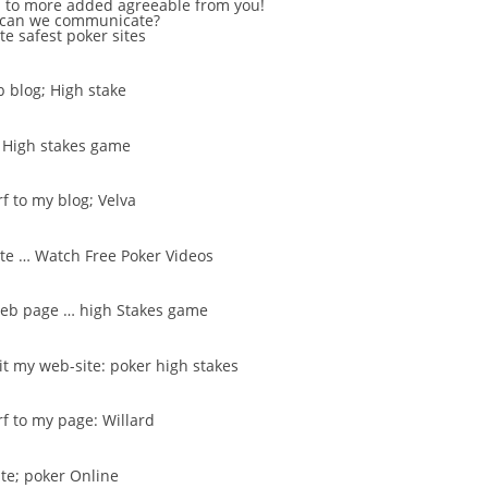
 to more added agreeable from you!
 can we communicate?
ite
safest poker sites
b blog;
High stake
–
High stakes game
rf to my blog;
Velva
ite …
Watch Free Poker Videos
 web page …
high Stakes game
sit my web-site:
poker high stakes
urf to my page:
Willard
ite;
poker Online