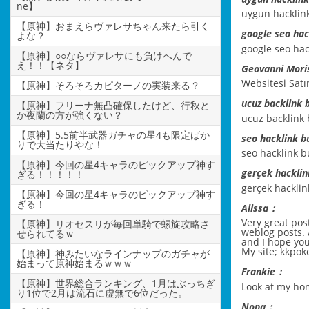
ne】
uygun hacklin
【原神】おまえらヴァレサちゃん来たら引く
google seo ha
よな？
google seo ha
【原神】○○ならヴァレサにも負けへんで
え！！【ネタ】
Geovanni Mor
Websitesi Satı
【原神】そろそろカピターノの実装来る？
ucuz backlink
【原神】フリーナ無凸確保したけど、行秋と
か夜蘭の方が強くない？
ucuz backlink
【原神】5.5前半武器ガチャの星4も限定ばか
seo hacklink 
りで大当たりやな！
seo hacklink b
【原神】今回の星4キャラのピックアップ神す
gerçek hackli
ぎる！！！！！
gerçek hackli
【原神】今回の星4キャラのピックアップ神す
ぎる！
Alissa：
Very great pos
【原神】リオセスリが毎回単騎で螺旋攻略さ
weblog posts. A
せられてるｗ
and I hope you
My site;
kkpok
【原神】神みたいなラインナップのガチャが
始まって原神始まるｗｗｗ
Frankie：
【原神】世界総合ランキング、1月はぶっちぎ
Look at my h
り1位で2月は流石に虚無で6位だった。
Nona：