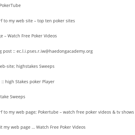
PokerTube
rf to my web site –
top ten poker sites
ge –
Watch Free Poker Videos
g post ::
ec.l.i.pses.r.iw@haedongacademy.org
web-site;
highstakes Sweeps
 ::
high Stakes poker Player
stake Sweeps
urf to my web page;
Pokertube – watch free poker videos & tv shows
isit my web page …
Watch Free Poker Videos