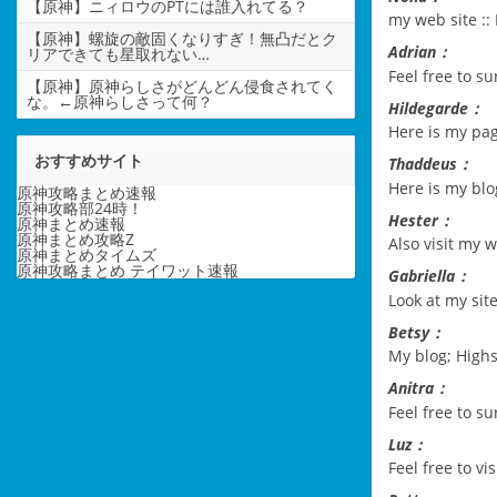
【原神】ニィロウのPTには誰入れてる？
my web site ::
【原神】螺旋の敵固くなりすぎ！無凸だとク
Adrian：
リアできても星取れない…
Feel free to su
【原神】原神らしさがどんどん侵食されてく
な。←原神らしさって何？
Hildegarde：
Here is my pa
おすすめサイト
Thaddeus：
Here is my blo
原神攻略まとめ速報
原神攻略部24時！
Hester：
原神まとめ速報
原神まとめ攻略Z
Also visit my 
原神まとめタイムズ
原神攻略まとめ テイワット速報
Gabriella：
Look at my site
Betsy：
My blog;
High
Anitra：
Feel free to s
Luz：
Feel free to v