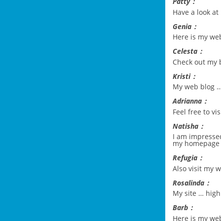
Patty：
Have a look a
Genia：
Here is my w
Celesta：
Check out my 
Kristi：
My web blog 
Adrianna：
Feel free to vi
Natisha：
I am impressed
my homepage 
Refugia：
Also visit my
Rosalinda：
My site …
high
Barb：
Here is my we