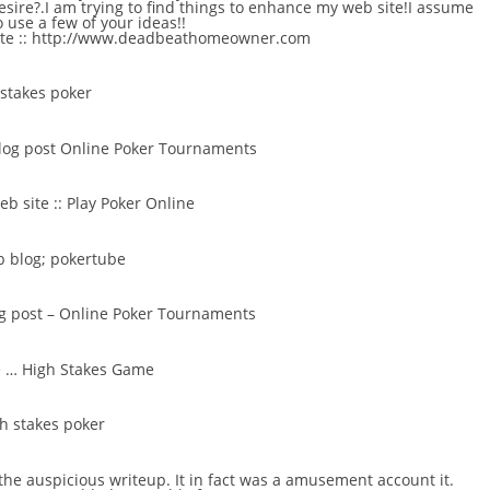
esire?.I am trying to find things to enhance my web site!I assume
o use a few of your ideas!!
te ::
http://www.deadbeathomeowner.com
stakes poker
blog post
Online Poker Tournaments
eb site ::
Play Poker Online
b blog;
pokertube
g post –
Online Poker Tournaments
e …
High Stakes Game
h stakes poker
the auspicious writeup. It in fact was a amusement account it.