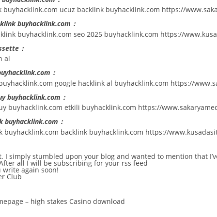
k buyhacklink.com ucuz backlink buyhacklink.com
https://www.sak
cklink buyhacklink.com：
cklink buyhacklink.com seo 2025 buyhacklink.com
https://www.kusa
issette：
n al
 buyhacklink.com：
 buyhacklink.com google hacklink al buyhacklink.com
https://www.
buy buyhacklink.com：
uy buyhacklink.com etkili buyhacklink.com
https://www.sakaryamed
nk buyhacklink.com：
nk buyhacklink.com backlink buyhacklink.com
https://www.kusadasi
t. I simply stumbled upon your blog and wanted to mention that I’
fter all I will be subscribing for your rss feed
 write again soon!
er Club
omepage –
high stakes Casino download