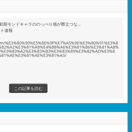
初期モンドキャラののっぺり感が際立つな…
ット速報
ho.com/%E3%80%90%E5%8E%9F%E7%A5%9E%E3%80%91%E3%8
%82%A2%E3%81%A8%E4%B8%A6%E3%81%B6%E3%81%A8%
F%E3%83%A2%E3%83%B3%E3%83%89%E3%82%AD%E3%8
%81%AE%E3%81%AE%E3%81%A3/
この記事を読む