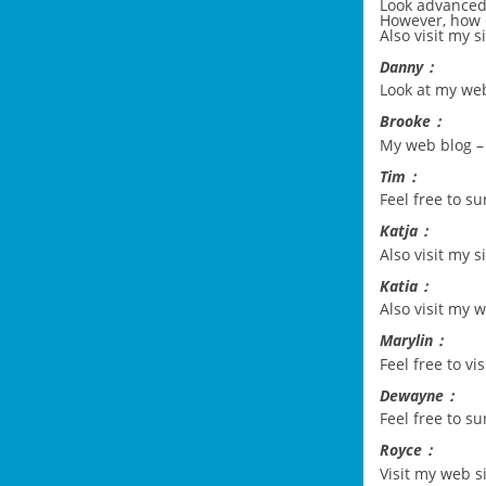
Look advanced
However, how
Also visit my s
Danny：
Look at my we
Brooke：
My web blog 
Tim：
Feel free to su
Katja：
Also visit my s
Katia：
Also visit my
Marylin：
Feel free to vi
Dewayne：
Feel free to s
Royce：
Visit my web s