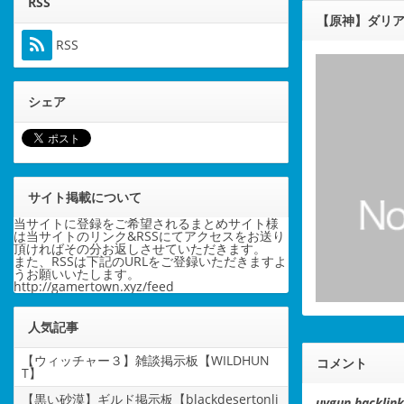
RSS
【原神】ダリ
RSS
シェア
サイト掲載について
当サイトに登録をご希望されるまとめサイト様
は当サイトのリンク&RSSにてアクセスをお送り
頂ければその分お返しさせていただきます。
また、RSSは下記のURLをご登録いただきますよ
うお願いいたします。
http://gamertown.xyz/feed
人気記事
【ウィッチャー３】雑談掲示板【WILDHUN
コメント
T】
【黒い砂漠】ギルド掲示板【blackdesertonli
uygun hacklin