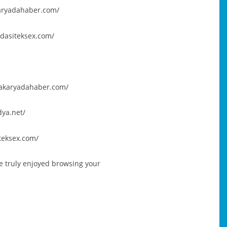
aryadahaber.com/
dasiteksex.com/
sakaryadahaber.com/
ya.net/
teksex.com/
ve truly enjoyed browsing your