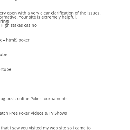
ery open with a very clear clarification of the issues.
formative. Your site is extremely helpful.
ring!
–
High stakes casino
g –
html5 poker
Tube
ertube
blog post:
online Poker tournaments
atch Free Poker Videos & TV Shows
e that i saw you visited my web site so i came to