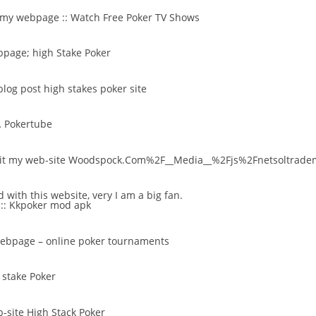
t my webpage ::
Watch Free Poker TV Shows
ebpage;
high Stake Poker
blog post
high stakes poker site
…
Pokertube
sit my web-site
Woodspock.Com%2F__Media__%2Fjs%2Fnetsoltradem
 with this website, very I am a big fan.
::
Kkpoker mod apk
 webpage –
online poker tournaments
 stake Poker
b-site
High Stack Poker