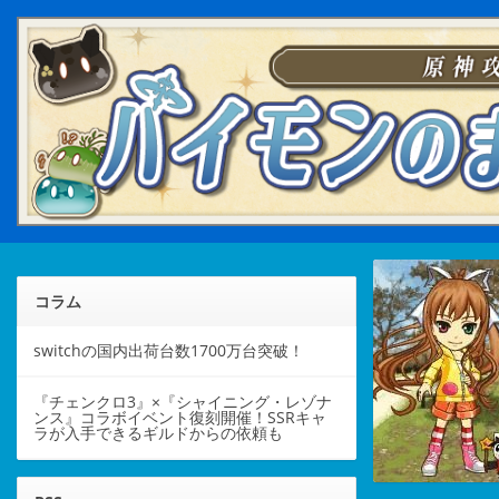
コラム
switchの国内出荷台数1700万台突破！
『チェンクロ3』×『シャイニング・レゾナ
ンス』コラボイベント復刻開催！SSRキャ
ラが入手できるギルドからの依頼も