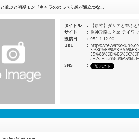
アと並ぶと初期モンドキャラののっぺり感が際立つな…
タイトル
【原神】ダリアと並ぶと
サイト
原神攻略まとめ テイワ
投稿日
05/11 12:00
URL
https://teyvatsoku
3%80%E3%83%AA%E3
E5%88%9D%E6%9C%9
3%A3%E3%83%A9%E3
SNS
k buyhacklink.com：