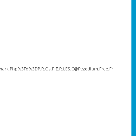
ark.Php%3Fd%3DP.R.Os.P.E.R.LES.C@Pezedium.Free.Fr