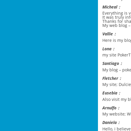
Micheal：
Everything is v
It was truly in
Thanks for sha
My web blog 
Vallie：
Here is my blo
Lona：
my site
Poker
Santiago：
My blog –
pok
Fletcher：
My site;
Dulcie
Eusebia：
Also visit my 
Arnulfo：
My website;
W
Daniela：
Hello, i believ