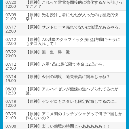
07/20
【原神】これって雷電を間接的に強化するから引けっ
12:00
てこと？
07/09
【原神】光を授けし者に七七が入ったのは歴史的快
21:00
挙！
07/17
【原神】サンドローネ売れてないは無理があるやろ。
22:00
07/12
【原神】7.0以降のグラフィック強化は初期キャラに
22:00
もテコ入れして！
07/22
【原神】無 重 爆 誕 ！
20:00
07/12
【原神】八重1凸は最低限で本命は2凸から。
21:00
07/14
【原神】今回の幽境、過去最高に簡単じゃね？
19:00
08/03
【原神】アルハイゼンが鍛錬の道ハブられてるのが
12:30
謎。
07/19
【原神】ゼンゼロもスタレも限定配布してるのに…
12:00
07/23
【原神】アニメ調のリッチソシャゲって何で中国しか
21:00
作らないの？
07/08
【原神】楽しい幽境の時間じゃあああああ！！