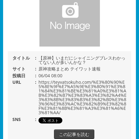
タイトル
【原神】いまだにシャイニングブレスわかっ
てない人が多いんかな？
サイト
原神攻略まとめ テイワット速報
投稿日
06/04 08:00
URL
https://teyvatsokuho.com/%E3%80%90%E
5%8E%9F%E7%A5%9E%E3%80%91%E3%8
1%84%E3%81%BE%E3%81%A0%E3%81%A
B%E3%82%B7%E3%83%A3%E3%82%A4%E
3%83%8B%E3%83%B3%E3%82%B0%E3%8
3%96%E3%83%AC%E3%82%B9%E3%82%8
F%E3%81%8B%E3%81%A3%E3%81%A6%E
3%81%AA/
SNS
この記事を読む