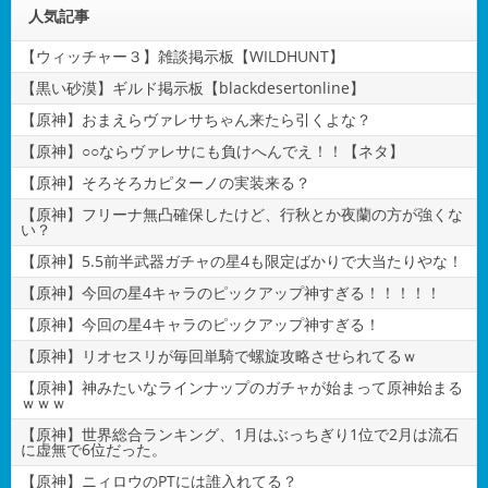
人気記事
【ウィッチャー３】雑談掲示板【WILDHUNT】
【黒い砂漠】ギルド掲示板【blackdesertonline】
【原神】おまえらヴァレサちゃん来たら引くよな？
【原神】○○ならヴァレサにも負けへんでえ！！【ネタ】
【原神】そろそろカピターノの実装来る？
【原神】フリーナ無凸確保したけど、行秋とか夜蘭の方が強くな
い？
【原神】5.5前半武器ガチャの星4も限定ばかりで大当たりやな！
【原神】今回の星4キャラのピックアップ神すぎる！！！！！
【原神】今回の星4キャラのピックアップ神すぎる！
【原神】リオセスリが毎回単騎で螺旋攻略させられてるｗ
【原神】神みたいなラインナップのガチャが始まって原神始まる
ｗｗｗ
【原神】世界総合ランキング、1月はぶっちぎり1位で2月は流石
に虚無で6位だった。
【原神】ニィロウのPTには誰入れてる？