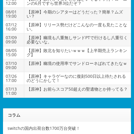
12:00
ンの6月ですら世界3位だぞ？
08/01
【原神】今期のシアターはどうだった？簡単？ムズ
19:00
い？
07/12
【原神】リリース勢だけどこんなの一度も見たことな
16:00
い。
07/09
【原神】幽境も八重無しサンドPTで行けるし八重引く
09:00
必要ないな。
08/05
【原神】敗北を知りたいｗｗｗ【上半期売上ランキン
15:00
グ】
07/10
【原神】幽境の使用率でサンドローネばれてきたなｗ
09:00
07/26
【原神】キャラゲーなのに復刻500日以上待たされる
17:00
のどうにかして！
07/13
【原神】お前らスコア50超えの聖遺物とか持ってる？
11:00
コラム
switchの国内出荷台数1700万台突破！