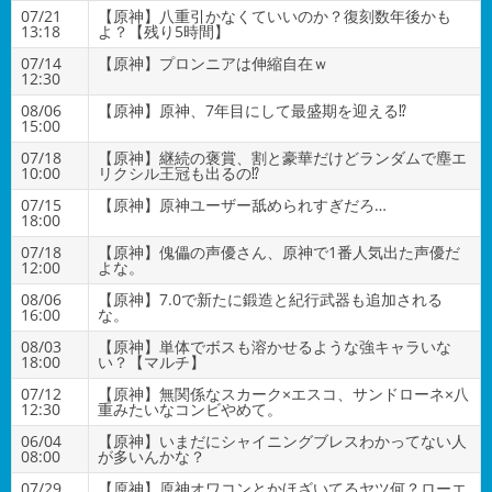
07/21
【原神】八重引かなくていいのか？復刻数年後かも
13:18
よ？【残り5時間】
07/14
【原神】プロンニアは伸縮自在ｗ
12:30
08/06
【原神】原神、7年目にして最盛期を迎える⁉
15:00
07/18
【原神】継続の褒賞、割と豪華だけどランダムで塵エ
10:00
リクシル王冠も出るの⁉
07/15
【原神】原神ユーザー舐められすぎだろ…
18:00
07/18
【原神】傀儡の声優さん、原神で1番人気出た声優だ
12:00
よな。
08/06
【原神】7.0で新たに鍛造と紀行武器も追加される
16:00
な。
08/03
【原神】単体でボスも溶かせるような強キャラいな
18:00
い？【マルチ】
07/12
【原神】無関係なスカーク×エスコ、サンドローネ×八
12:30
重みたいなコンビやめて。
06/04
【原神】いまだにシャイニングブレスわかってない人
08:00
が多いんかな？
07/29
【原神】原神オワコンとかほざいてるヤツ何？ローエ