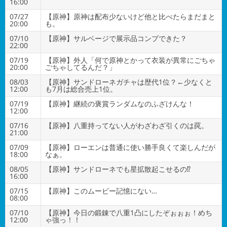
16:00
07/27
【原神】原神は配布少ないけど他と比べたらまだまと
20:00
も。
07/10
【原神】サルベージで展示品コンプできた？
22:00
07/19
【原神】外人「何で原神とかって衣装が異常にごちゃ
20:00
ごちゃしてるんだ？」
08/03
【原神】サンドローネガチャは歴代1位？←少なくと
12:00
も7月は総合売上1位。
07/19
【原神】継続の褒賞ランダムなのふざけんな！
12:00
07/16
【原神】八重持ってない人がわざわざ引くのは罠。
21:00
07/09
【原神】ローエンは普通に使い勝手良くて楽しんだが
18:00
なぁ。
08/05
【原神】サンドローネでも星拡散起こせるの⁉
16:00
07/15
【原神】このムービー記憶にない…
08:00
07/10
【原神】今日の鍛錬で八重1凸にしたぞぉぉぉ！めち
12:00
ゃ強っ！！