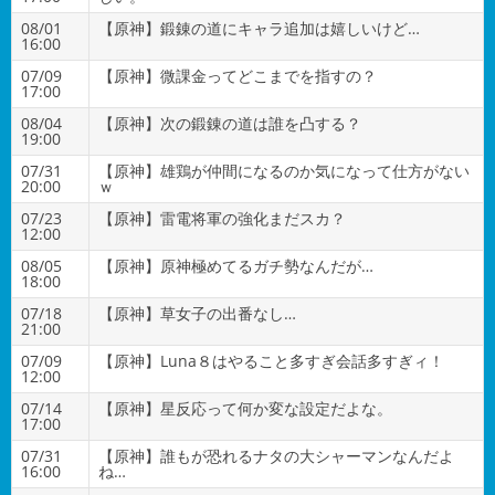
08/01
【原神】鍛錬の道にキャラ追加は嬉しいけど…
16:00
07/09
【原神】微課金ってどこまでを指すの？
17:00
08/04
【原神】次の鍛錬の道は誰を凸する？
19:00
07/31
【原神】雄鶏が仲間になるのか気になって仕方がない
20:00
ｗ
07/23
【原神】雷電将軍の強化まだスカ？
12:00
08/05
【原神】原神極めてるガチ勢なんだが…
18:00
07/18
【原神】草女子の出番なし…
21:00
07/09
【原神】Luna８はやること多すぎ会話多すぎィ！
12:00
07/14
【原神】星反応って何か変な設定だよな。
17:00
07/31
【原神】誰もが恐れるナタの大シャーマンなんだよ
16:00
ね…