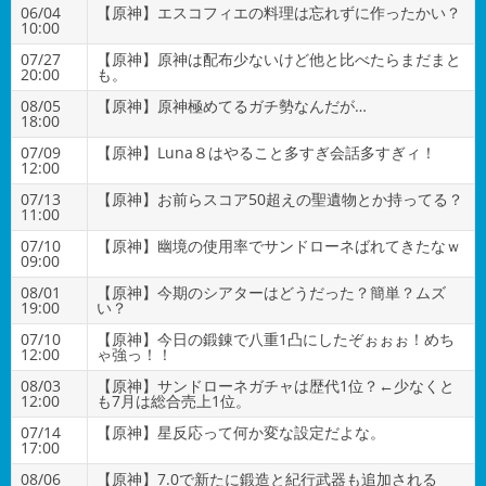
06/04
【原神】エスコフィエの料理は忘れずに作ったかい？
10:00
07/27
【原神】原神は配布少ないけど他と比べたらまだまと
20:00
も。
08/05
【原神】原神極めてるガチ勢なんだが…
18:00
07/09
【原神】Luna８はやること多すぎ会話多すぎィ！
12:00
07/13
【原神】お前らスコア50超えの聖遺物とか持ってる？
11:00
07/10
【原神】幽境の使用率でサンドローネばれてきたなｗ
09:00
08/01
【原神】今期のシアターはどうだった？簡単？ムズ
19:00
い？
07/10
【原神】今日の鍛錬で八重1凸にしたぞぉぉぉ！めち
12:00
ゃ強っ！！
08/03
【原神】サンドローネガチャは歴代1位？←少なくと
12:00
も7月は総合売上1位。
07/14
【原神】星反応って何か変な設定だよな。
17:00
08/06
【原神】7.0で新たに鍛造と紀行武器も追加される