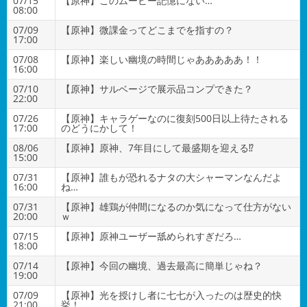
07/15
【原神】このムービー記憶にない…
08:00
07/09
【原神】微課金ってどこまでを指すの？
17:00
07/08
【原神】楽しい幽境の時間じゃあああああ！！
16:00
07/10
【原神】サルベージで展示品コンプできた？
22:00
07/26
【原神】キャラゲーなのに復刻500日以上待たされる
17:00
のどうにかして！
08/06
【原神】原神、7年目にして最盛期を迎える⁉
15:00
07/31
【原神】誰もが恐れるナタの大シャーマンなんだよ
16:00
ね…
07/31
【原神】雄鶏が仲間になるのか気になって仕方がない
20:00
ｗ
07/15
【原神】原神ユーザー舐められすぎだろ…
18:00
07/14
【原神】今回の幽境、過去最高に簡単じゃね？
19:00
07/09
【原神】光を授けし者に七七が入ったのは歴史的快
21:00
挙！