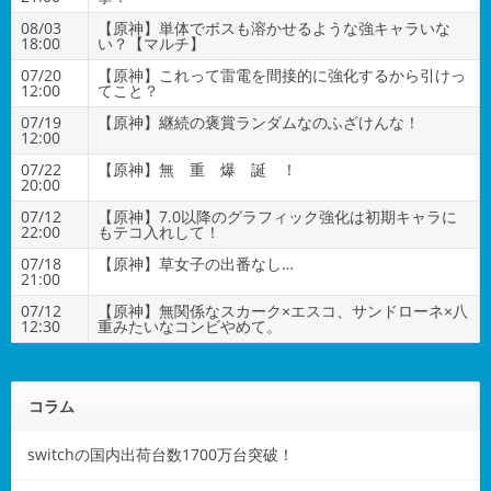
08/03
【原神】単体でボスも溶かせるような強キャラいな
18:00
い？【マルチ】
07/20
【原神】これって雷電を間接的に強化するから引けっ
12:00
てこと？
07/19
【原神】継続の褒賞ランダムなのふざけんな！
12:00
07/22
【原神】無 重 爆 誕 ！
20:00
07/12
【原神】7.0以降のグラフィック強化は初期キャラに
22:00
もテコ入れして！
07/18
【原神】草女子の出番なし…
21:00
07/12
【原神】無関係なスカーク×エスコ、サンドローネ×八
12:30
重みたいなコンビやめて。
コラム
switchの国内出荷台数1700万台突破！