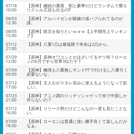
07/18
【原神】継続の褒賞、割と豪華だけどランダムで塵エ
10:00
リクシル王冠も出るの⁉
08/03
【原神】アルハイゼンが鍛錬の道ハブられてるのが
12:30
謎。
08/05
【原神】敗北を知りたいｗｗｗ【上半期売上ランキン
15:00
グ】
07/12
【原神】八重1凸は最低限で本命は2凸から。
21:00
07/29
【原神】原神オワコンとかほざいてるヤツ何？ローエ
12:00
ンの6月ですら世界3位だぞ？
07/09
【原神】幽境も八重無しサンドPTで行けるし八重引く
09:00
必要ないな。
07/12
【原神】主人公がスタレ並みに使えるようになって欲
17:00
しい。
07/23
【原神】アニメ調のリッチソシャゲって何で中国しか
21:00
作らないの？
07/12
【原神】リリース勢だけどこんなの一度も見たことな
16:00
い。
07/09
【原神】ローエンは普通に使い勝手良くて楽しんだが
18:00
なぁ。