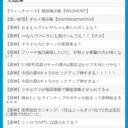
人気記事
【ウィッチャー３】雑談掲示板【WILDHUNT】
【黒い砂漠】ギルド掲示板【blackdesertonline】
【原神】おまえらヴァレサちゃん来たら引くよな？
【原神】○○ならヴァレサにも負けへんでえ！！【ネタ】
【原神】そろそろカピターノの実装来る？
【原神】フリーナ無凸確保したけど、行秋とか夜蘭の方が強くな
い？
【原神】5.5前半武器ガチャの星4も限定ばかりで大当たりやな！
【原神】今回の星4キャラのピックアップ神すぎる！！！！！
【原神】今回の星4キャラのピックアップ神すぎる！
【原神】リオセスリが毎回単騎で螺旋攻略させられてるｗ
【原神】神みたいなラインナップのガチャが始まって原神始まる
ｗｗｗ
【原神】世界総合ランキング、1月はぶっちぎり1位で2月は流石
に虚無で6位だった。
【原神】ニィロウのPTには誰入れてる？