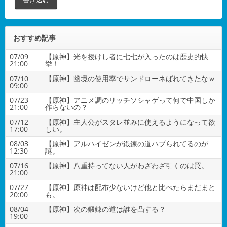
おすすめ記事
07/09
【原神】光を授けし者に七七が入ったのは歴史的快
21:00
挙！
07/10
【原神】幽境の使用率でサンドローネばれてきたなｗ
09:00
07/23
【原神】アニメ調のリッチソシャゲって何で中国しか
21:00
作らないの？
07/12
【原神】主人公がスタレ並みに使えるようになって欲
17:00
しい。
08/03
【原神】アルハイゼンが鍛錬の道ハブられてるのが
12:30
謎。
07/16
【原神】八重持ってない人がわざわざ引くのは罠。
21:00
07/27
【原神】原神は配布少ないけど他と比べたらまだまと
20:00
も。
08/04
【原神】次の鍛錬の道は誰を凸する？
19:00