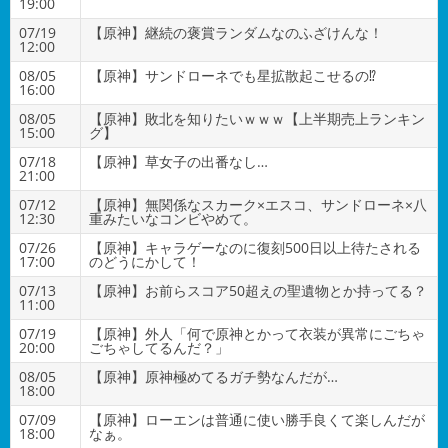
19:00
07/19
【原神】継続の褒賞ランダムなのふざけんな！
12:00
08/05
【原神】サンドローネでも星拡散起こせるの⁉
16:00
08/05
【原神】敗北を知りたいｗｗｗ【上半期売上ランキン
15:00
グ】
07/18
【原神】草女子の出番なし…
21:00
07/12
【原神】無関係なスカーク×エスコ、サンドローネ×八
12:30
重みたいなコンビやめて。
07/26
【原神】キャラゲーなのに復刻500日以上待たされる
17:00
のどうにかして！
07/13
【原神】お前らスコア50超えの聖遺物とか持ってる？
11:00
07/19
【原神】外人「何で原神とかって衣装が異常にごちゃ
20:00
ごちゃしてるんだ？」
08/05
【原神】原神極めてるガチ勢なんだが…
18:00
07/09
【原神】ローエンは普通に使い勝手良くて楽しんだが
18:00
なぁ。