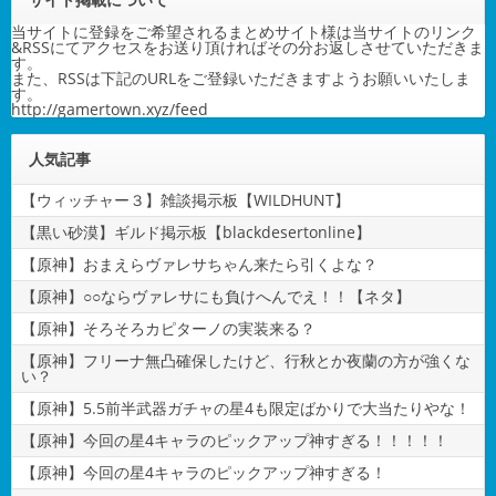
当サイトに登録をご希望されるまとめサイト様は当サイトのリンク
&RSSにてアクセスをお送り頂ければその分お返しさせていただきま
す。
また、RSSは下記のURLをご登録いただきますようお願いいたしま
す。
http://gamertown.xyz/feed
人気記事
【ウィッチャー３】雑談掲示板【WILDHUNT】
【黒い砂漠】ギルド掲示板【blackdesertonline】
【原神】おまえらヴァレサちゃん来たら引くよな？
【原神】○○ならヴァレサにも負けへんでえ！！【ネタ】
【原神】そろそろカピターノの実装来る？
【原神】フリーナ無凸確保したけど、行秋とか夜蘭の方が強くな
い？
【原神】5.5前半武器ガチャの星4も限定ばかりで大当たりやな！
【原神】今回の星4キャラのピックアップ神すぎる！！！！！
【原神】今回の星4キャラのピックアップ神すぎる！