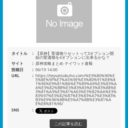
タイトル
【原神】聖遺物リセットって3オプション開
始の聖遺物を4オプションに出来るかな？
サイト
原神攻略まとめ テイワット速報
投稿日
06/19 14:00
URL
https://teyvatsokuho.com/%E3%80%90%E
5%8E%9F%E7%A5%9E%E3%80%91%E8%8
1%96%E9%81%BA%E7%89%A9%E3%83%A
A%E3%82%BB%E3%83%83%E3%83%88%E
3%81%A3%E3%81%A63%E3%82%AA%E3%
83%97%E3%82%B7%E3%83%A7%E3%83%
B3%E9%96%8B%E5%A7%8B%E3%81%A
E%E8%81%96/
SNS
この記事を読む