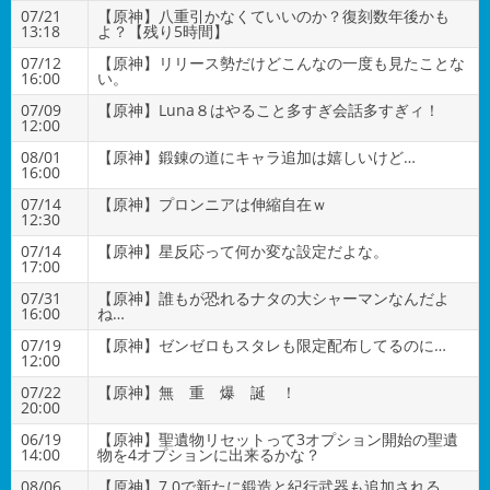
07/21
【原神】八重引かなくていいのか？復刻数年後かも
13:18
よ？【残り5時間】
07/12
【原神】リリース勢だけどこんなの一度も見たことな
16:00
い。
07/09
【原神】Luna８はやること多すぎ会話多すぎィ！
12:00
08/01
【原神】鍛錬の道にキャラ追加は嬉しいけど…
16:00
07/14
【原神】プロンニアは伸縮自在ｗ
12:30
07/14
【原神】星反応って何か変な設定だよな。
17:00
07/31
【原神】誰もが恐れるナタの大シャーマンなんだよ
16:00
ね…
07/19
【原神】ゼンゼロもスタレも限定配布してるのに…
12:00
07/22
【原神】無 重 爆 誕 ！
20:00
06/19
【原神】聖遺物リセットって3オプション開始の聖遺
14:00
物を4オプションに出来るかな？
08/06
【原神】7.0で新たに鍛造と紀行武器も追加される