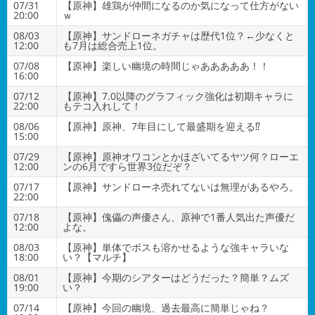
07/31
【原神】雄鶏が仲間になるのか気になって仕方がない
20:00
ｗ
08/03
【原神】サンドローネガチャは歴代1位？←少なくと
12:00
も7月は総合売上1位。
07/08
【原神】楽しい幽境の時間じゃあああああ！！
16:00
07/12
【原神】7.0以降のグラフィック強化は初期キャラに
22:00
もテコ入れして！
08/06
【原神】原神、7年目にして最盛期を迎える⁉
15:00
07/29
【原神】原神オワコンとかほざいてるヤツ何？ローエ
12:00
ンの6月ですら世界3位だぞ？
07/17
【原神】サンドローネ売れてないは無理があるやろ。
22:00
07/18
【原神】傀儡の声優さん、原神で1番人気出た声優だ
12:00
よな。
08/03
【原神】単体でボスも溶かせるような強キャラいな
18:00
い？【マルチ】
08/01
【原神】今期のシアターはどうだった？簡単？ムズ
19:00
い？
07/14
【原神】今回の幽境、過去最高に簡単じゃね？