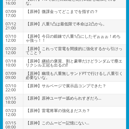
16:00
な。
07/09
【原神】微課金ってどこまでを指すの？
17:00
07/12
【原神】八重1凸は最低限で本命は2凸から。
21:00
07/10
【原神】今日の鍛錬で八重1凸にしたぞぉぉぉ！めち
12:00
ゃ強っ！！
07/20
【原神】これって雷電を間接的に強化するから引けっ
12:00
てこと？
07/18
【原神】継続の褒賞、割と豪華だけどランダムで塵エ
10:00
リクシル王冠も出るの⁉
07/09
【原神】幽境も八重無しサンドPTで行けるし八重引く
09:00
必要ないな。
07/10
【原神】サルベージで展示品コンプできた？
22:00
07/15
【原神】原神ユーザー舐められすぎだろ…
18:00
07/23
【原神】雷電将軍の強化まだスカ？
12:00
07/15
【原神】このムービー記憶にない…
08:00