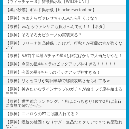
【ウィッチャー３】雑談掲示板【WILDHUNT】
【黒い砂漠】ギルド掲示板【blackdesertonline】
【原神】おまえらヴァレサちゃん来たら引くよな？
【原神】○○ならヴァレサにも負けへんでえ！！【ネタ】
【原神】そろそろカピターノの実装来る？
【原神】フリーナ無凸確保したけど、行秋とか夜蘭の方が強くな
い？
【原神】5.5前半武器ガチャの星4も限定ばかりで大当たりやな！
【原神】今回の星4キャラのピックアップ神すぎる！！！！！
【原神】今回の星4キャラのピックアップ神すぎる！
【原神】リオセスリが毎回単騎で螺旋攻略させられてるｗ
【原神】神みたいなラインナップのガチャが始まって原神始まる
ｗｗｗ
【原神】世界総合ランキング、1月はぶっちぎり1位で2月は流石
に虚無で6位だった。
【原神】ニィロウのPTには誰入れてる？
【原神】螺旋の敵固くなりすぎ！無凸だとクリアできても星取れ
ない…