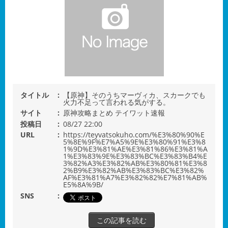
タイトル
【原神】そのうちマーヴィカ、スカークでも
火力不足って言われる気がする。
サイト
原神攻略まとめ テイワット速報
投稿日
08/27 22:00
URL
https://teyvatsokuho.com/%E3%80%90%E
5%8E%9F%E7%A5%9E%E3%80%91%E3%8
1%9D%E3%81%AE%E3%81%86%E3%81%A
1%E3%83%9E%E3%83%BC%E3%83%B4%E
3%82%A3%E3%82%AB%E3%80%81%E3%8
2%B9%E3%82%AB%E3%83%BC%E3%82%
AF%E3%81%A7%E3%82%82%E7%81%AB%
E5%8A%9B/
SNS
この記事を読む