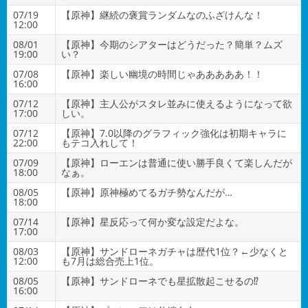
07/19
【原神】継続の褒賞ランダムなのふざけんな！
12:00
08/01
【原神】今期のシアターはどうだった？簡単？ムズ
19:00
い？
07/08
【原神】楽しい幽境の時間じゃあああああ！！
16:00
07/12
【原神】主人公がスタレ並みに使えるようになって欲
17:00
しい。
07/12
【原神】7.0以降のグラフィック強化は初期キャラに
22:00
もテコ入れして！
07/09
【原神】ローエンは普通に使い勝手良くて楽しんだが
18:00
なぁ。
08/05
【原神】原神極めてるガチ勢なんだが…
18:00
07/14
【原神】星反応って何か変な設定だよな。
17:00
08/03
【原神】サンドローネガチャは歴代1位？←少なくと
12:00
も7月は総合売上1位。
08/05
【原神】サンドローネでも星拡散起こせるの⁉
16:00