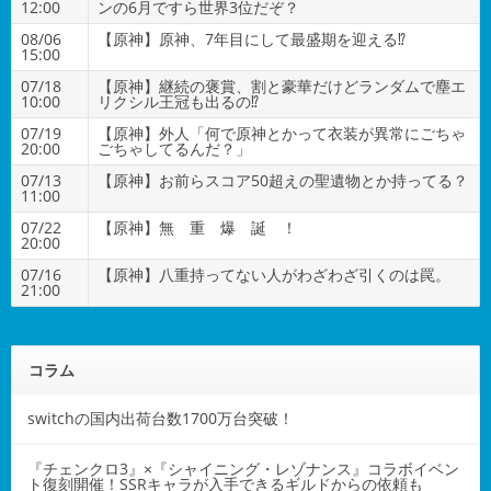
12:00
ンの6月ですら世界3位だぞ？
08/06
【原神】原神、7年目にして最盛期を迎える⁉
15:00
07/18
【原神】継続の褒賞、割と豪華だけどランダムで塵エ
10:00
リクシル王冠も出るの⁉
07/19
【原神】外人「何で原神とかって衣装が異常にごちゃ
20:00
ごちゃしてるんだ？」
07/13
【原神】お前らスコア50超えの聖遺物とか持ってる？
11:00
07/22
【原神】無 重 爆 誕 ！
20:00
07/16
【原神】八重持ってない人がわざわざ引くのは罠。
21:00
コラム
switchの国内出荷台数1700万台突破！
『チェンクロ3』×『シャイニング・レゾナンス』コラボイベン
ト復刻開催！SSRキャラが入手できるギルドからの依頼も