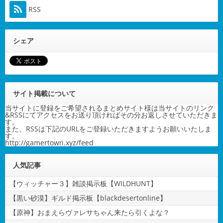
RSS
シェア
サイト掲載について
当サイトに登録をご希望されるまとめサイト様は当サイトのリンク
&RSSにてアクセスをお送り頂ければその分お返しさせていただきま
す。
また、RSSは下記のURLをご登録いただきますようお願いいたしま
す。
http://gamertown.xyz/feed
人気記事
【ウィッチャー３】雑談掲示板【WILDHUNT】
【黒い砂漠】ギルド掲示板【blackdesertonline】
【原神】おまえらヴァレサちゃん来たら引くよな？