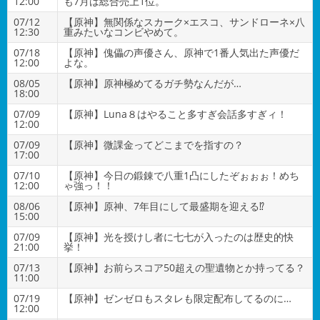
12:00
も7月は総合売上1位。
07/12
【原神】無関係なスカーク×エスコ、サンドローネ×八
12:30
重みたいなコンビやめて。
07/18
【原神】傀儡の声優さん、原神で1番人気出た声優だ
12:00
よな。
08/05
【原神】原神極めてるガチ勢なんだが…
18:00
07/09
【原神】Luna８はやること多すぎ会話多すぎィ！
12:00
07/09
【原神】微課金ってどこまでを指すの？
17:00
07/10
【原神】今日の鍛錬で八重1凸にしたぞぉぉぉ！めち
12:00
ゃ強っ！！
08/06
【原神】原神、7年目にして最盛期を迎える⁉
15:00
07/09
【原神】光を授けし者に七七が入ったのは歴史的快
21:00
挙！
07/13
【原神】お前らスコア50超えの聖遺物とか持ってる？
11:00
07/19
【原神】ゼンゼロもスタレも限定配布してるのに…
12:00