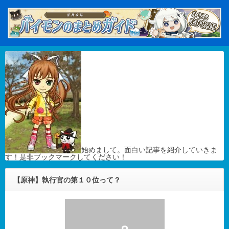
始めまして。面白い記事を紹介していきま
す！是非ブックマークしてください！
【原神】執行官の第１０位って？