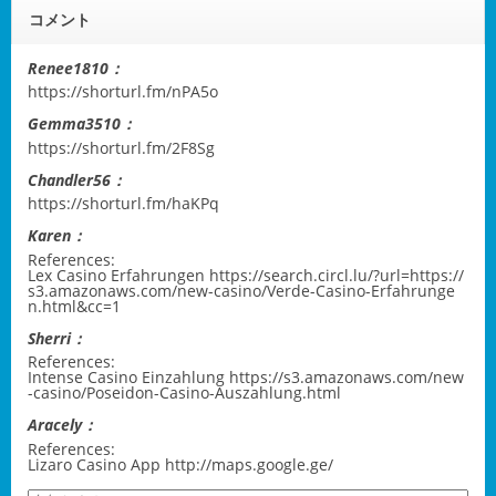
コメント
Renee1810：
https://shorturl.fm/nPA5o
Gemma3510：
https://shorturl.fm/2F8Sg
Chandler56：
https://shorturl.fm/haKPq
Karen：
References:
Lex Casino Erfahrungen
https://search.circl.lu/?url=https://
s3.amazonaws.com/new-casino/Verde-Casino-Erfahrunge
n.html&cc=1
Sherri：
References:
Intense Casino Einzahlung
https://s3.amazonaws.com/new
-casino/Poseidon-Casino-Auszahlung.html
Aracely：
References:
Lizaro Casino App
http://maps.google.ge/