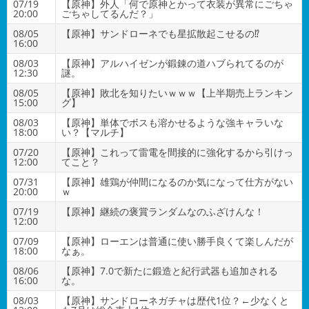
07/19
【原神】外人「何で原神とかって衣装が異常にごちゃ
20:00
ごちゃしてるんだ？」
08/05
【原神】サンドローネでも星拡散起こせるの⁉
16:00
08/03
【原神】アルハイゼンが鍛錬の道ハブられてるのが
12:30
謎。
08/05
【原神】敗北を知りたいｗｗｗ【上半期売上ランキン
15:00
グ】
08/03
【原神】単体でボスも溶かせるような強キャラいな
18:00
い？【マルチ】
07/20
【原神】これって雷電を間接的に強化するから引けっ
12:00
てこと？
07/31
【原神】雄鶏が仲間になるのか気になって仕方がない
20:00
ｗ
07/19
【原神】継続の褒賞ランダムなのふざけんな！
12:00
07/09
【原神】ローエンは普通に使い勝手良くて楽しんだが
18:00
なぁ。
08/06
【原神】7.0で新たに鍛造と紀行武器も追加される
16:00
な。
08/03
【原神】サンドローネガチャは歴代1位？←少なくと