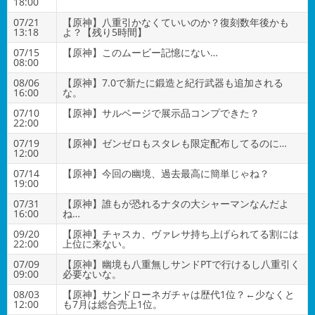
18:00
07/21
【原神】八重引かなくていいのか？復刻数年後かも
13:18
よ？【残り5時間】
07/15
【原神】このムービー記憶にない…
08:00
08/06
【原神】7.0で新たに鍛造と紀行武器も追加される
16:00
な。
07/10
【原神】サルベージで展示品コンプできた？
22:00
07/19
【原神】ゼンゼロもスタレも限定配布してるのに…
12:00
07/14
【原神】今回の幽境、過去最高に簡単じゃね？
19:00
07/31
【原神】誰もが恐れるナタの大シャーマンなんだよ
16:00
ね…
09/20
【原神】チャスカ、ヴァレサ持ち上げられてる割には
22:00
上位に来ない。
07/09
【原神】幽境も八重無しサンドPTで行けるし八重引く
09:00
必要ないな。
08/03
【原神】サンドローネガチャは歴代1位？←少なくと
12:00
も7月は総合売上1位。