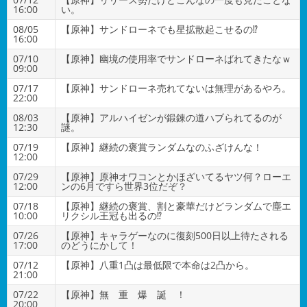
16:00
い。
08/05
【原神】サンドローネでも星拡散起こせるの⁉
16:00
07/10
【原神】幽境の使用率でサンドローネばれてきたなｗ
09:00
07/17
【原神】サンドローネ売れてないは無理があるやろ。
22:00
08/03
【原神】アルハイゼンが鍛錬の道ハブられてるのが
12:30
謎。
07/19
【原神】継続の褒賞ランダムなのふざけんな！
12:00
07/29
【原神】原神オワコンとかほざいてるヤツ何？ローエ
12:00
ンの6月ですら世界3位だぞ？
07/18
【原神】継続の褒賞、割と豪華だけどランダムで塵エ
10:00
リクシル王冠も出るの⁉
07/26
【原神】キャラゲーなのに復刻500日以上待たされる
17:00
のどうにかして！
07/12
【原神】八重1凸は最低限で本命は2凸から。
21:00
07/22
【原神】無 重 爆 誕 ！
20:00