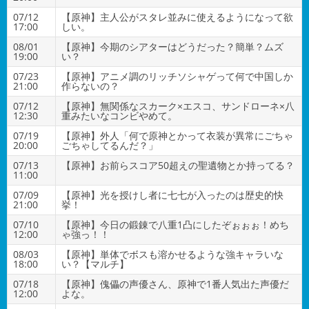
07/12
【原神】主人公がスタレ並みに使えるようになって欲
17:00
しい。
08/01
【原神】今期のシアターはどうだった？簡単？ムズ
19:00
い？
07/23
【原神】アニメ調のリッチソシャゲって何で中国しか
21:00
作らないの？
07/12
【原神】無関係なスカーク×エスコ、サンドローネ×八
12:30
重みたいなコンビやめて。
07/19
【原神】外人「何で原神とかって衣装が異常にごちゃ
20:00
ごちゃしてるんだ？」
07/13
【原神】お前らスコア50超えの聖遺物とか持ってる？
11:00
07/09
【原神】光を授けし者に七七が入ったのは歴史的快
21:00
挙！
07/10
【原神】今日の鍛錬で八重1凸にしたぞぉぉぉ！めち
12:00
ゃ強っ！！
08/03
【原神】単体でボスも溶かせるような強キャラいな
18:00
い？【マルチ】
07/18
【原神】傀儡の声優さん、原神で1番人気出た声優だ
12:00
よな。