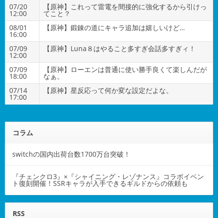
07/20
【原神】これって雷電を間接的に強化するから引けっ
12:00
てこと？
08/01
【原神】鍛錬の道にキャラ追加は嬉しいけど…
16:00
07/09
【原神】Luna８はやること多すぎ会話多すぎィ！
12:00
07/09
【原神】ローエンは普通に使い勝手良くて楽しんだが
18:00
なぁ。
07/14
【原神】星反応って何か変な設定だよな。
17:00
コラム
switchの国内出荷台数1700万台突破！
『チェンクロ3』×『シャイニング・レゾナンス』コラボイベン
ト復刻開催！SSRキャラが入手できるギルドからの依頼も
RSS