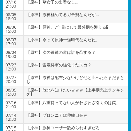
07/18
【原神】草女子の出番なし…
21:00
08/05
【原神】原神極めてるガチ勢なんだが…
18:00
08/06
【原神】原神、7年目にして最盛期を迎える⁉
15:00
08/07
【原神】今って原神一強時代なんだね。
17:00
08/04
【原神】次の鍛錬の道は誰を凸する？
19:00
07/23
【原神】雷電将軍の強化まだスカ？
12:00
07/27
【原神】原神は配布少ないけど他と比べたらまだまと
20:00
も。
08/05
【原神】敗北を知りたいｗｗｗ【上半期売上ランキン
15:00
グ】
07/16
【原神】八重持ってない人がわざわざ引くのは罠。
21:00
07/14
【原神】プロンニアは伸縮自在ｗ
12:30
07/15
【原神】原神ユーザー舐められすぎだろ…