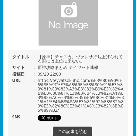
タイトル
【原神】チャスカ、ヴァレサ持ち上げられて
る割には上位に来ない。
サイト
原神攻略まとめ テイワット速報
投稿日
09/20 22:00
URL
https://teyvatsokuho.com/%E3%80%90%E
5%8E%9F%E7%A5%9E%E3%80%91%E3%8
3%81%E3%83%A3%E3%82%B9%E3%82%A
B%E3%80%81%E3%83%B4%E3%82%A1%E
3%83%AC%E3%82%B5%E6%8C%81%E3%8
1%A1%E4%B8%8A%E3%81%92%E3%82%8
9%E3%82%8C%E3%81%A6%E3%82%8B%E
5%89%B2/
SNS
この記事を読む