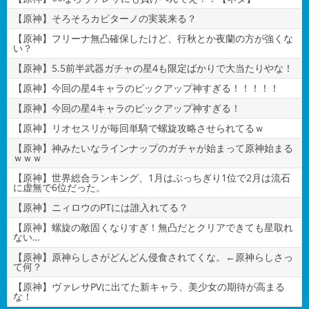
【原神】そろそろカピターノの実装来る？
【原神】フリーナ無凸確保したけど、行秋とか夜蘭の方が強くな
い？
【原神】5.5前半武器ガチャの星4も限定ばかりで大当たりやな！
【原神】今回の星4キャラのピックアップ神すぎる！！！！！
【原神】今回の星4キャラのピックアップ神すぎる！
【原神】リオセスリが毎回単騎で螺旋攻略させられてるｗ
【原神】神みたいなラインナップのガチャが始まって原神始まる
ｗｗｗ
【原神】世界総合ランキング、1月はぶっちぎり1位で2月は流石
に虚無で6位だった。
【原神】ニィロウのPTには誰入れてる？
【原神】螺旋の敵固くなりすぎ！無凸だとクリアできても星取れ
ない…
【原神】原神らしさがどんどん侵食されてくな。←原神らしさっ
て何？
【原神】ヴァレサPVに出てた新キャラ、美少女の期待が高まる
な！