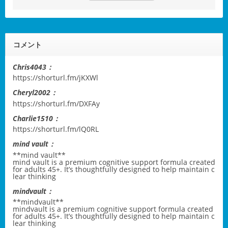
コメント
Chris4043：
https://shorturl.fm/jKXWl
Cheryl2002：
https://shorturl.fm/DXFAy
Charlie1510：
https://shorturl.fm/lQ0RL
mind vault：
**mind vault**
mind vault
is a premium cognitive support formula created
for adults 45+. It’s thoughtfully designed to help maintain c
lear thinking
mindvault：
** mindvault**
mindvault
is a premium cognitive support formula created
for adults 45+. It’s thoughtfully designed to help maintain c
lear thinking