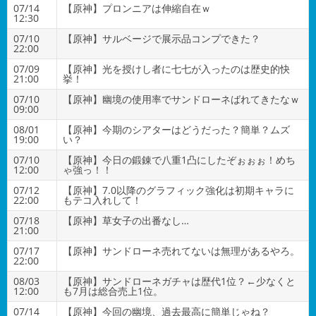
07/14
【原神】プロンニアは伸縮自在ｗ
12:30
07/10
【原神】サルベージで展示品コンプできた？
22:00
07/09
【原神】光を授けし者に七七が入ったのは歴史的快
21:00
挙！
07/10
【原神】幽境の使用率でサンドローネばれてきたなｗ
09:00
08/01
【原神】今期のシアターはどうだった？簡単？ムズ
19:00
い？
07/10
【原神】今日の鍛錬で八重1凸にしたぞぉぉぉ！めち
12:00
ゃ強っ！！
07/12
【原神】7.0以降のグラフィック強化は初期キャラに
22:00
もテコ入れして！
07/18
【原神】草女子の出番なし…
21:00
07/17
【原神】サンドローネ売れてないは無理があるやろ。
22:00
08/03
【原神】サンドローネガチャは歴代1位？←少なくと
12:00
も7月は総合売上1位。
07/14
【原神】今回の幽境、過去最高に簡単じゃね？