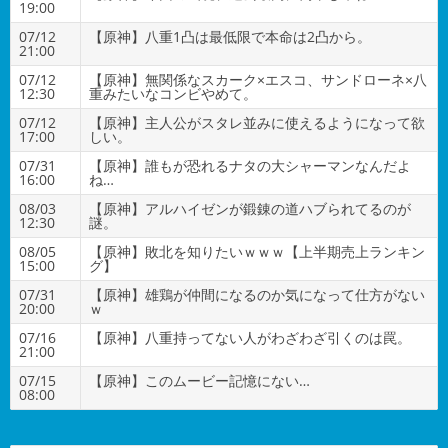
19:00
07/12
【原神】八重1凸は最低限で本命は2凸から。
21:00
07/12
【原神】無関係なスカーク×エスコ、サンドローネ×八
12:30
重みたいなコンビやめて。
07/12
【原神】主人公がスタレ並みに使えるようになって欲
17:00
しい。
07/31
【原神】誰もが恐れるナタの大シャーマンなんだよ
16:00
ね…
08/03
【原神】アルハイゼンが鍛錬の道ハブられてるのが
12:30
謎。
08/05
【原神】敗北を知りたいｗｗｗ【上半期売上ランキン
15:00
グ】
07/31
【原神】雄鶏が仲間になるのか気になって仕方がない
20:00
ｗ
07/16
【原神】八重持ってない人がわざわざ引くのは罠。
21:00
07/15
【原神】このムービー記憶にない…
08:00