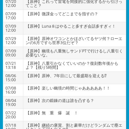
07/20
【原神】これって雷電を間接的に強化するから引けっ
12:00
てこと？
07/09
【原神】微課金ってどこまでを指すの？
17:00
07/09
【原神】Luna８はやること多すぎ会話多すぎィ！
12:00
07/29
【原神】原神オワコンとかほざいてるヤツ何？ローエ
12:00
ンの6月ですら世界3位だぞ？
07/09
【原神】幽境も八重無しサンドPTで行けるし八重引く
09:00
必要ないな。
07/21
【原神】八重引かなくていいのか？復刻数年後かも
13:18
よ？【残り5時間】
08/06
【原神】原神、7年目にして最盛期を迎える⁉
15:00
07/08
【原神】楽しい幽境の時間じゃあああああ！！
16:00
08/04
【原神】次の鍛錬の道は誰を凸する？
19:00
07/22
【原神】無 重 爆 誕 ！
20:00
07/18
【原神】継続の褒賞、割と豪華だけどランダムで塵エ