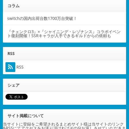
コラム
switchの国内出荷台数1700万台突破！
『チェンクロ3』×『シャイニング・レゾナンス』コラボイベン
ト復刻開催！SSRキャラが入手できるギルドからの依頼も
RSS
RSS
シェア
サイト掲載について
当サイトに登録をご希望されるまとめサイト様は当サイトのリンク
&RSSにてアクセスをお送り頂ければその分お返しさせていただきま