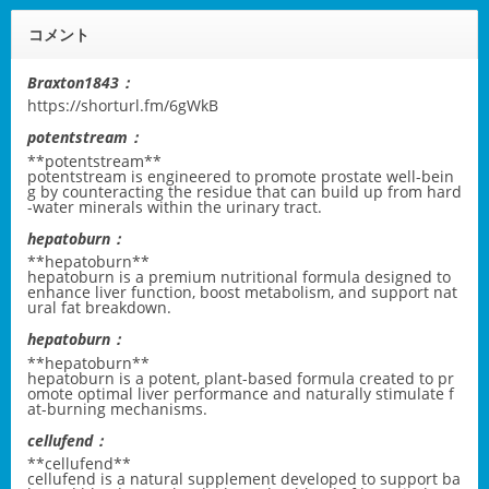
コメント
Braxton1843：
https://shorturl.fm/6gWkB
potentstream：
** potentstream**
potentstream
is engineered to promote prostate well-bein
g by counteracting the residue that can build up from hard
-water minerals within the urinary tract.
hepatoburn：
** hepatoburn**
hepatoburn
is a premium nutritional formula designed to
enhance liver function, boost metabolism, and support nat
ural fat breakdown.
hepatoburn：
**hepatoburn**
hepatoburn
is a potent, plant-based formula created to pr
omote optimal liver performance and naturally stimulate f
at-burning mechanisms.
cellufend：
** cellufend**
cellufend
is a natural supplement developed to support ba