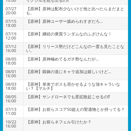
10:00
リクシル王冠も出るの⁉
07/27
【原神】原神は配布少ないけど他と比べたらまだまと
20:00
も。
07/15
【原神】原神ユーザー舐められすぎだろ…
18:00
07/19
【原神】継続の褒賞ランダムなのふざけんな！
12:00
07/12
【原神】リリース勢だけどこんなの一度も見たことな
16:00
い。
08/05
【原神】原神極めてるガチ勢なんだが…
18:00
08/01
【原神】鍛錬の道にキャラ追加は嬉しいけど…
16:00
08/03
【原神】単体でボスも溶かせるような強キャラいな
18:00
い？【マルチ】
08/05
【原神】サンドローネでも星拡散起こせるの⁉
16:00
07/13
【原神】お前らスコア50超えの聖遺物とか持ってる？
11:00
10/22
【原神】お前らネフェル引けたか？
16:00