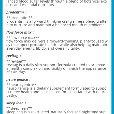
lanced blood sugar levels through a blend of botanical extr
acts and essential nutrients.
prodentim：
** prodentim**
prodentim
is a forward-thinking oral wellness blend crafte
d to nurture and maintain a balanced mouth microbiome.
flow force max：
**flow force max**
flow force max
delivers a forward-thinking, plant-focused w
ay to support prostate health—while also helping maintain
everyday energy, libido, and overall vitality.
revitag：
** revitag**
revitag
is a daily skin-support formula created to promote
a healthy complexion and visibly diminish the appearance
of skin tags.
neuro genica：
**neuro genica**
neuro genica
is a dietary supplement formulated to suppo
rt nerve health and ease discomfort associated with neuro
pathy.
sleep lean：
**sleep lean**
sleeplean
is a US-trusted, naturally focused nighttime sup