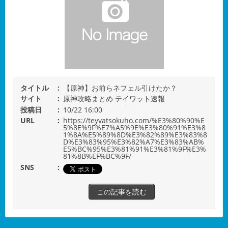
タイトル
【原神】お前らネフェル引けたか？
サイト
原神攻略まとめ テイワット速報
投稿日
10/22 16:00
URL
https://teyvatsokuho.com/%E3%80%90%E
5%8E%9F%E7%A5%9E%E3%80%91%E3%8
1%8A%E5%89%8D%E3%82%89%E3%83%8
D%E3%83%95%E3%82%A7%E3%83%AB%
E5%BC%95%E3%81%91%E3%81%9F%E3%
81%8B%EF%BC%9F/
SNS
この記事を読む