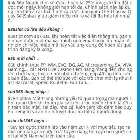
link 66b
Người chơi sẽ được hoàn lại,25% tổng số tiền đặt c
ược mỗi ngày, không giới hạn tối đa. Chính sách này áp dụ
ng cho tất cả các loại hình cá cược, bao gồm Thể Thao và Q
uay Số (Saba), giúp giảm thiểu rủi ro và tối đa hóa lợi nhuậ
n.
888slot có lừa đảo không：
888slot com apk
Sau khi hoàn tất việc điền thông tin, bạn s
ẽ nhận được một mã xác minh qua email hoặc tin nhắn. A
nh em chỉ việc nhập mã này vào ứng dụng để hoàn tất quá
trình đăng ký là xong.
66b mới nhất：
66b chính thức
PP, WM, EVO, DG, AG, Microgaming, SA, VIVA
Gaming,… các NPH Live Casino tiềm năng mang đến cho ng
ười chơi hàng loạt cơ hội nhận thưởng gấp 40 lần tiền cượ
c ban đầu. Bạn có thể thử sức với các trò chơi mới lạ như: F
ast Baccarat, Speed Roulette, Fan Tan,…
slot365 đăng nhập：
live slot365
Một trong những yếu tố quan trọng mà người c
hơi quan tâm khi tham gia cá cược trực tuyến chính là độ a
n toàn bảo mật. Tại đây, nhà cái luôn cam kết đảm bảo quy
ền riêng tư và an ninh tuyệt đối cho tất cả người dùng.
asia slot365 login：
188v ios
được thành lập vào năm 2017, với mục tiêu tạo ra
một nền tảng cá cược trực tuyến đáng tin cậy cho người ch
ơi tại Việt Nam và trên toàn cầu.