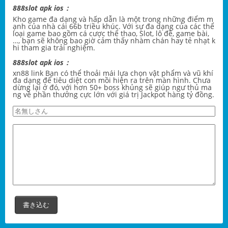
888slot apk ios：
Kho game đa dạng và hấp dẫn là một trong những điểm m
ạnh của nhà cái
66b triều khúc
. Với sự đa dạng của các thể
loại game bao gồm cá cược thể thao, Slot, lô đề, game bài,
…, bạn sẽ không bao giờ cảm thấy nhàm chán hay tẻ nhạt k
hi tham gia trải nghiệm.
888slot apk ios：
xn88 link
Bạn có thể thoải mái lựa chọn vật phẩm và vũ khí
đa dạng để tiêu diệt con mồi hiện ra trên màn hình. Chưa
dừng lại ở đó, với hơn 50+ boss khủng sẽ giúp ngư thủ ma
ng về phần thưởng cực lớn với giá trị Jackpot hàng tỷ đồng.