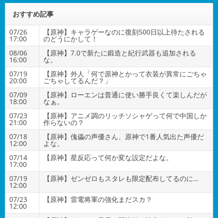
おすすめ記事
07/26
【原神】キャラゲーなのに復刻500日以上待たされる
17:00
のどうにかして！
08/06
【原神】7.0で新たに鍛造と紀行武器も追加される
16:00
な。
07/19
【原神】外人「何で原神とかって衣装が異常にごちゃ
20:00
ごちゃしてるんだ？」
07/09
【原神】ローエンは普通に使い勝手良くて楽しんだが
18:00
なぁ。
07/23
【原神】アニメ調のリッチソシャゲって何で中国しか
21:00
作らないの？
07/18
【原神】傀儡の声優さん、原神で1番人気出た声優だ
12:00
よな。
07/14
【原神】星反応って何か変な設定だよな。
17:00
07/19
【原神】ゼンゼロもスタレも限定配布してるのに…
12:00
07/23
【原神】雷電将軍の強化まだスカ？
12:00