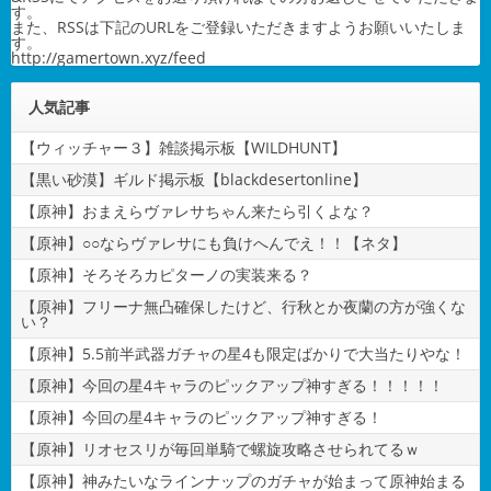
す。
また、RSSは下記のURLをご登録いただきますようお願いいたしま
す。
http://gamertown.xyz/feed
人気記事
【ウィッチャー３】雑談掲示板【WILDHUNT】
【黒い砂漠】ギルド掲示板【blackdesertonline】
【原神】おまえらヴァレサちゃん来たら引くよな？
【原神】○○ならヴァレサにも負けへんでえ！！【ネタ】
【原神】そろそろカピターノの実装来る？
【原神】フリーナ無凸確保したけど、行秋とか夜蘭の方が強くな
い？
【原神】5.5前半武器ガチャの星4も限定ばかりで大当たりやな！
【原神】今回の星4キャラのピックアップ神すぎる！！！！！
【原神】今回の星4キャラのピックアップ神すぎる！
【原神】リオセスリが毎回単騎で螺旋攻略させられてるｗ
【原神】神みたいなラインナップのガチャが始まって原神始まる