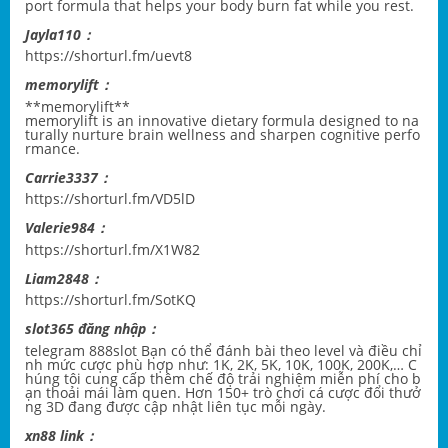
port formula that helps your body burn fat while you rest.
Jayla110：
https://shorturl.fm/uevt8
memorylift：
**memorylift**
memorylift
is an innovative dietary formula designed to na
turally nurture brain wellness and sharpen cognitive perfo
rmance.
Carrie3337：
https://shorturl.fm/VD5lD
Valerie984：
https://shorturl.fm/X1W82
Liam2848：
https://shorturl.fm/SotKQ
slot365 đăng nhập：
telegram 888slot
Bạn có thể đánh bài theo level và điều chỉ
nh mức cược phù hợp như: 1K, 2K, 5K, 10K, 100K, 200K,… C
húng tôi cung cấp thêm chế độ trải nghiệm miễn phí cho b
ạn thoải mái làm quen. Hơn 150+ trò chơi cá cược đổi thưở
ng 3D đang được cập nhật liên tục mỗi ngày.
xn88 link：