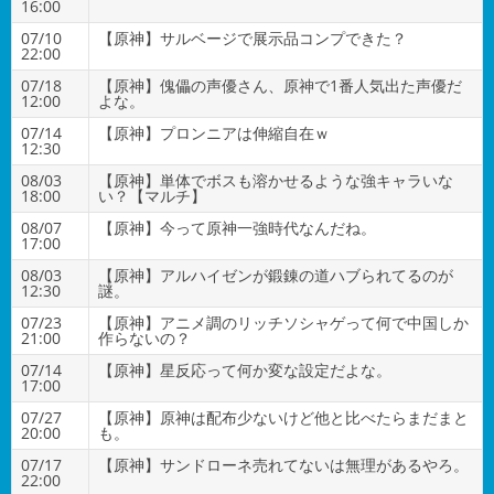
16:00
07/10
【原神】サルベージで展示品コンプできた？
22:00
07/18
【原神】傀儡の声優さん、原神で1番人気出た声優だ
12:00
よな。
07/14
【原神】プロンニアは伸縮自在ｗ
12:30
08/03
【原神】単体でボスも溶かせるような強キャラいな
18:00
い？【マルチ】
08/07
【原神】今って原神一強時代なんだね。
17:00
08/03
【原神】アルハイゼンが鍛錬の道ハブられてるのが
12:30
謎。
07/23
【原神】アニメ調のリッチソシャゲって何で中国しか
21:00
作らないの？
07/14
【原神】星反応って何か変な設定だよな。
17:00
07/27
【原神】原神は配布少ないけど他と比べたらまだまと
20:00
も。
07/17
【原神】サンドローネ売れてないは無理があるやろ。
22:00