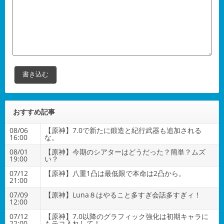
おすすめ記事
08/06
【原神】7.0で新たに鍛造と紀行武器も追加される
16:00
な。
08/01
【原神】今期のシアターはどうだった？簡単？ムズ
19:00
い？
07/12
【原神】八重1凸は最低限で本命は2凸から。
21:00
07/09
【原神】Luna８はやること多すぎ会話多すぎィ！
12:00
07/12
【原神】7.0以降のグラフィック強化は初期キャラに
22:00
もテコ入れして！