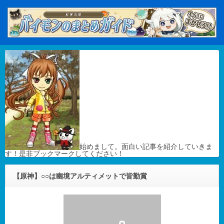
始めまして。面白い記事を紹介していきま
す！是非ブックマークしてください！
【原神】○○は幽境アルティメットで皆勤賞