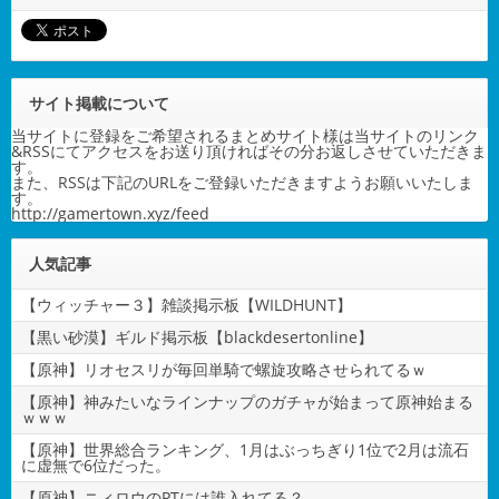
サイト掲載について
当サイトに登録をご希望されるまとめサイト様は当サイトのリンク
&RSSにてアクセスをお送り頂ければその分お返しさせていただきま
す。
また、RSSは下記のURLをご登録いただきますようお願いいたしま
す。
http://gamertown.xyz/feed
人気記事
【ウィッチャー３】雑談掲示板【WILDHUNT】
【黒い砂漠】ギルド掲示板【blackdesertonline】
【原神】リオセスリが毎回単騎で螺旋攻略させられてるｗ
【原神】神みたいなラインナップのガチャが始まって原神始まる
ｗｗｗ
【原神】世界総合ランキング、1月はぶっちぎり1位で2月は流石
に虚無で6位だった。
【原神】ニィロウのPTには誰入れてる？