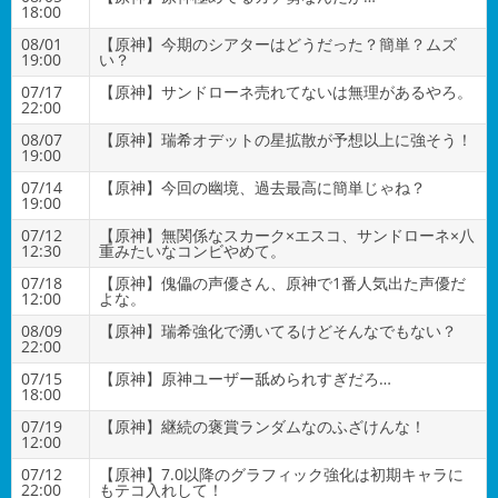
18:00
08/01
【原神】今期のシアターはどうだった？簡単？ムズ
19:00
い？
07/17
【原神】サンドローネ売れてないは無理があるやろ。
22:00
08/07
【原神】瑞希オデットの星拡散が予想以上に強そう！
19:00
07/14
【原神】今回の幽境、過去最高に簡単じゃね？
19:00
07/12
【原神】無関係なスカーク×エスコ、サンドローネ×八
12:30
重みたいなコンビやめて。
07/18
【原神】傀儡の声優さん、原神で1番人気出た声優だ
12:00
よな。
08/09
【原神】瑞希強化で湧いてるけどそんなでもない？
22:00
07/15
【原神】原神ユーザー舐められすぎだろ…
18:00
07/19
【原神】継続の褒賞ランダムなのふざけんな！
12:00
07/12
【原神】7.0以降のグラフィック強化は初期キャラに
22:00
もテコ入れして！