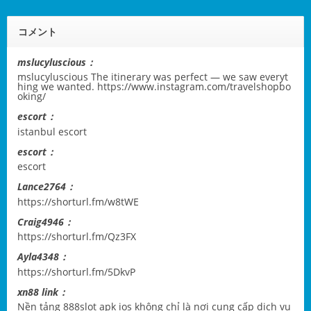
コメント
mslucyluscious：
mslucyluscious The itinerary was perfect — we saw everyt
hing we wanted.
https://www.instagram.com/travelshopbo
oking/
escort：
istanbul escort
escort：
escort
Lance2764：
https://shorturl.fm/w8tWE
Craig4946：
https://shorturl.fm/Qz3FX
Ayla4348：
https://shorturl.fm/5DkvP
xn88 link：
Nền tảng
888slot apk ios
không chỉ là nơi cung cấp dịch vụ