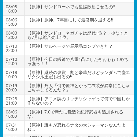
08/05
【原神】サンドローネでも星拡散起こせるの⁉
16:00
08/06
【原神】原神、7年目にして最盛期を迎える⁉
15:00
08/03
【原神】サンドローネガチャは歴代1位？←少なくと
12:00
も7月は総合売上1位。
07/10
【原神】サルベージで展示品コンプできた？
22:00
07/10
【原神】今日の鍛錬で八重1凸にしたぞぉぉぉ！めち
12:00
ゃ強っ！！
07/18
【原神】継続の褒賞、割と豪華だけどランダムで塵エ
10:00
リクシル王冠も出るの⁉
07/19
【原神】外人「何で原神とかって衣装が異常にごちゃ
20:00
ごちゃしてるんだ？」
07/23
【原神】アニメ調のリッチソシャゲって何で中国しか
21:00
作らないの？
08/06
【原神】7.0で新たに鍛造と紀行武器も追加される
16:00
な。
07/31
【原神】誰もが恐れるナタの大シャーマンなんだよ
16:00
ね…