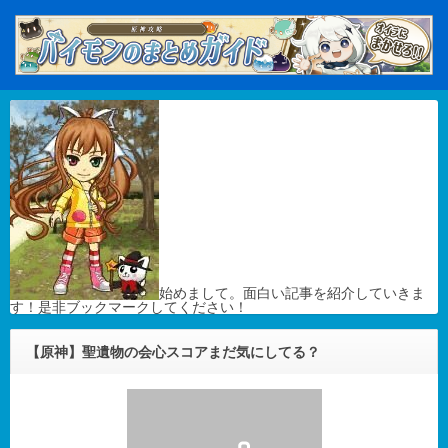
始めまして。面白い記事を紹介していきま
す！是非ブックマークしてください！
【原神】聖遺物の会心スコアまだ気にしてる？