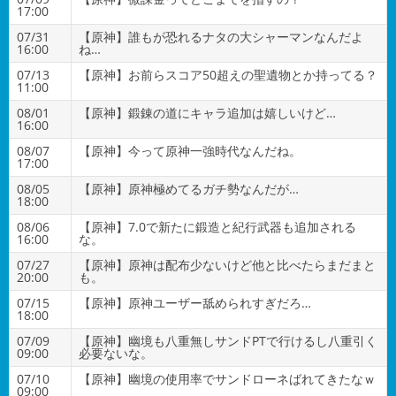
17:00
07/31
【原神】誰もが恐れるナタの大シャーマンなんだよ
16:00
ね…
07/13
【原神】お前らスコア50超えの聖遺物とか持ってる？
11:00
08/01
【原神】鍛錬の道にキャラ追加は嬉しいけど…
16:00
08/07
【原神】今って原神一強時代なんだね。
17:00
08/05
【原神】原神極めてるガチ勢なんだが…
18:00
08/06
【原神】7.0で新たに鍛造と紀行武器も追加される
16:00
な。
07/27
【原神】原神は配布少ないけど他と比べたらまだまと
20:00
も。
07/15
【原神】原神ユーザー舐められすぎだろ…
18:00
07/09
【原神】幽境も八重無しサンドPTで行けるし八重引く
09:00
必要ないな。
07/10
【原神】幽境の使用率でサンドローネばれてきたなｗ
09:00