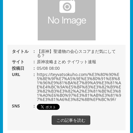
タイトル
【原神】聖遺物の会心スコアまだ気にして
る？
サイト
原神攻略まとめ テイワット速報
投稿日
05/08 08:00
URL
https://teyvatsokuho.com/%E3%80%90%E
5%8E%9F%E7%A5%9E%E3%80%91%E8%8
1%96%E9%81%BA%E7%89%A9%E3%81%A
E%E4%BC%9A%E5%BF%83%E3%82%B9%E
3%82%B3%E3%82%A2%E3%81%BE%E3%8
1%A0%E6%B0%97%E3%81%AB%E3%81%9
7%E3%81%A6%E3%82%8B%EF%BC%9F/
SNS
この記事を読む