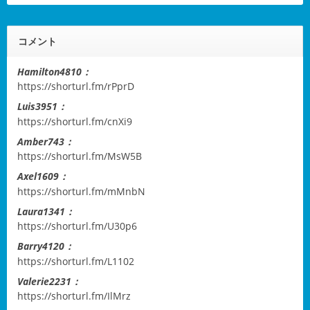
コメント
Hamilton4810：
https://shorturl.fm/rPprD
Luis3951：
https://shorturl.fm/cnXi9
Amber743：
https://shorturl.fm/MsW5B
Axel1609：
https://shorturl.fm/mMnbN
Laura1341：
https://shorturl.fm/U30p6
Barry4120：
https://shorturl.fm/L1102
Valerie2231：
https://shorturl.fm/IlMrz