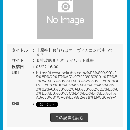
タイトル
【原神】お前らはマーヴィカコンボ使って
る？
サイト
原神攻略まとめ テイワット速報
投稿日
05/22 16:00
URL
https://teyvatsokuho.com/%E3%80%90%E
5%8E%9F%E7%A5%9E%E3%80%91%E3%8
1%8A%E5%89%8D%E3%82%89%E3%81%A
F%E3%83%9E%E3%83%BC%E3%83%B4%E
3%82%A3%E3%82%AB%E3%82%B3%E3%8
3%B3%E3%83%9C%E4%BD%BF%E3%81%
A3%E3%81%A6%E3%82%8B%EF%BC%9F/
SNS
この記事を読む