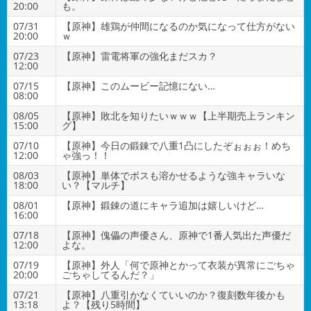
20:00
も。
07/31
【原神】雄鶏が仲間になるのか気になって仕方がない
20:00
ｗ
07/23
【原神】雷電将軍の強化まだスカ？
12:00
07/15
【原神】このムービー記憶にない…
08:00
08/05
【原神】敗北を知りたいｗｗｗ【上半期売上ランキン
15:00
グ】
07/10
【原神】今日の鍛錬で八重1凸にしたぞぉぉぉ！めち
12:00
ゃ強っ！！
08/03
【原神】単体でボスも溶かせるような強キャラいな
18:00
い？【マルチ】
08/01
【原神】鍛錬の道にキャラ追加は嬉しいけど…
16:00
07/18
【原神】傀儡の声優さん、原神で1番人気出た声優だ
12:00
よな。
07/19
【原神】外人「何で原神とかって衣装が異常にごちゃ
20:00
ごちゃしてるんだ？」
07/21
【原神】八重引かなくていいのか？復刻数年後かも
13:18
よ？【残り5時間】