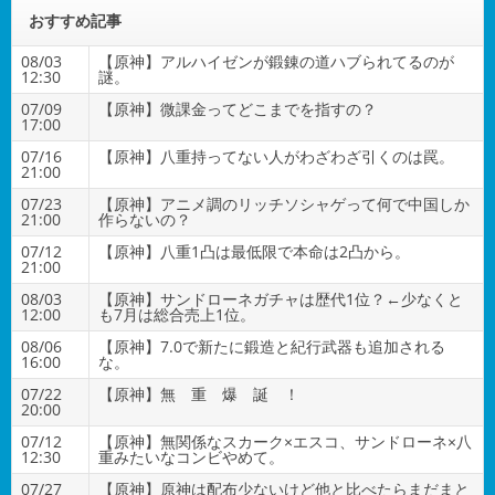
おすすめ記事
08/03
【原神】アルハイゼンが鍛錬の道ハブられてるのが
12:30
謎。
07/09
【原神】微課金ってどこまでを指すの？
17:00
07/16
【原神】八重持ってない人がわざわざ引くのは罠。
21:00
07/23
【原神】アニメ調のリッチソシャゲって何で中国しか
21:00
作らないの？
07/12
【原神】八重1凸は最低限で本命は2凸から。
21:00
08/03
【原神】サンドローネガチャは歴代1位？←少なくと
12:00
も7月は総合売上1位。
08/06
【原神】7.0で新たに鍛造と紀行武器も追加される
16:00
な。
07/22
【原神】無 重 爆 誕 ！
20:00
07/12
【原神】無関係なスカーク×エスコ、サンドローネ×八
12:30
重みたいなコンビやめて。
07/27
【原神】原神は配布少ないけど他と比べたらまだまと