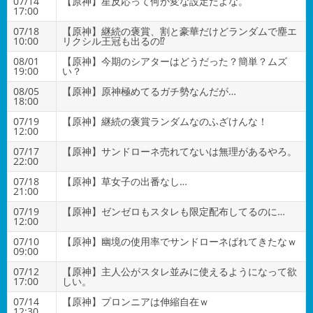
07/14
【原神】星反応って何か変な設定だよな。
17:00
07/18
【原神】継続の褒賞、割と豪華だけどランダムで塵エ
10:00
リクシル王冠も出るの⁉
08/01
【原神】今期のシアターはどうだった？簡単？ムズ
19:00
い？
08/05
【原神】原神極めてるガチ勢なんだが…
18:00
07/19
【原神】継続の褒賞ランダムなのふざけんな！
12:00
07/17
【原神】サンドローネ売れてないは無理があるやろ。
22:00
07/18
【原神】草女子の出番なし…
21:00
07/19
【原神】ゼンゼロもスタレも限定配布してるのに…
12:00
07/10
【原神】幽境の使用率でサンドローネばれてきたなｗ
09:00
07/12
【原神】主人公がスタレ並みに使えるようになって欲
17:00
しい。
07/14
【原神】プロンニアは伸縮自在ｗ
12:30