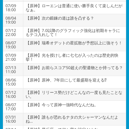
07/09
【原神】ローエンは普通に使い勝手良くて楽しんだが
18:00
なぁ。
08/04
【原神】次の鍛錬の道は誰を凸する？
19:00
07/12
【原神】7.0以降のグラフィック強化は初期キャラに
22:00
もテコ入れして！
08/07
【原神】瑞希オデットの星拡散が予想以上に強そう！
19:00
07/09
【原神】光を授けし者に七七が入ったのは歴史的快
21:00
挙！
07/13
【原神】お前らスコア50超えの聖遺物とか持ってる？
11:00
08/06
【原神】原神、7年目にして最盛期を迎える⁉
15:00
07/12
【原神】リリース勢だけどこんなの一度も見たことな
16:00
い。
08/07
【原神】今って原神一強時代なんだね。
17:00
07/31
【原神】誰もが恐れるナタの大シャーマンなんだよ
16:00
ね…