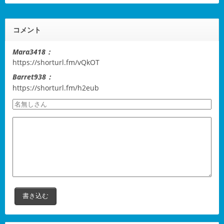
コメント
Mara3418：
https://shorturl.fm/vQkOT
Barret938：
https://shorturl.fm/h2eub