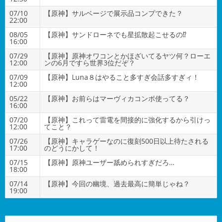
07/10
【原神】サルベージで展示品コンプできた？
22:00
08/05
【原神】サンドローネでも星拡散起こせるの⁉
16:00
07/29
【原神】原神オワコンとかほざいてるヤツ何？ローエ
12:00
ンの6月ですら世界3位だぞ？
07/09
【原神】Luna８はやること多すぎ会話多すぎィ！
12:00
05/22
【原神】お前らはマーヴィカコンボ使ってる？
16:00
07/20
【原神】これって雷電を間接的に強化するから引けっ
12:00
てこと？
07/26
【原神】キャラゲーなのに復刻500日以上待たされる
17:00
のどうにかして！
07/15
【原神】原神ユーザー舐められすぎだろ…
18:00
07/14
【原神】今回の幽境、過去最高に簡単じゃね？
19:00