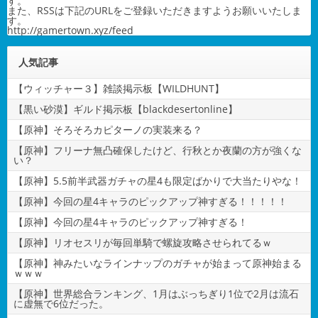
す。
また、RSSは下記のURLをご登録いただきますようお願いいたしま
す。
http://gamertown.xyz/feed
人気記事
【ウィッチャー３】雑談掲示板【WILDHUNT】
【黒い砂漠】ギルド掲示板【blackdesertonline】
【原神】そろそろカピターノの実装来る？
【原神】フリーナ無凸確保したけど、行秋とか夜蘭の方が強くな
い？
【原神】5.5前半武器ガチャの星4も限定ばかりで大当たりやな！
【原神】今回の星4キャラのピックアップ神すぎる！！！！！
【原神】今回の星4キャラのピックアップ神すぎる！
【原神】リオセスリが毎回単騎で螺旋攻略させられてるｗ
【原神】神みたいなラインナップのガチャが始まって原神始まる
ｗｗｗ
【原神】世界総合ランキング、1月はぶっちぎり1位で2月は流石
に虚無で6位だった。