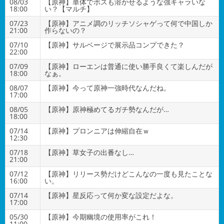
08/03
【原神】単体でボスも溶かせるような強キャラいな
18:00
い？【マルチ】
07/23
【原神】アニメ調のリッチソシャゲって何で中国しか
21:00
作らないの？
07/10
【原神】サルベージで展示品コンプできた？
22:00
07/09
【原神】ローエンは普通に使い勝手良くて楽しんだが
18:00
なぁ。
08/07
【原神】今って原神一強時代なんだね。
17:00
08/05
【原神】原神極めてるガチ勢なんだが…
18:00
07/14
【原神】プロンニアは伸縮自在ｗ
12:30
07/18
【原神】草女子の出番なし…
21:00
07/12
【原神】リリース勢だけどこんなの一度も見たことな
16:00
い。
07/14
【原神】星反応って何か変な設定だよな。
17:00
05/30
【原神】今期幽境の使用率がこれ！
11:00