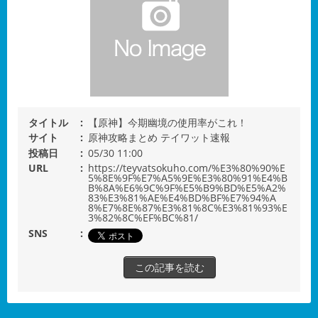
タイトル
【原神】今期幽境の使用率がこれ！
サイト
原神攻略まとめ テイワット速報
投稿日
05/30 11:00
URL
https://teyvatsokuho.com/%E3%80%90%E
5%8E%9F%E7%A5%9E%E3%80%91%E4%B
B%8A%E6%9C%9F%E5%B9%BD%E5%A2%
83%E3%81%AE%E4%BD%BF%E7%94%A
8%E7%8E%87%E3%81%8C%E3%81%93%E
3%82%8C%EF%BC%81/
SNS
この記事を読む