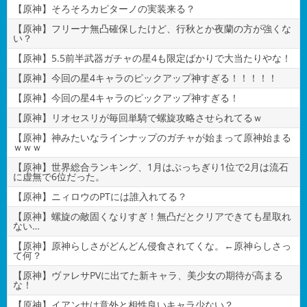
【原神】そろそろカピターノの実装来る？
【原神】フリーナ無凸確保したけど、行秋とか夜蘭の方が強くな
い？
【原神】5.5前半武器ガチャの星4も限定ばかりで大当たりやな！
【原神】今回の星4キャラのピックアップ神すぎる！！！！！
【原神】今回の星4キャラのピックアップ神すぎる！
【原神】リオセスリが毎回単騎で螺旋攻略させられてるｗ
【原神】神みたいなラインナップのガチャが始まって原神始まる
ｗｗｗ
【原神】世界総合ランキング、1月はぶっちぎり1位で2月は流石
に虚無で6位だった。
【原神】ニィロウのPTには誰入れてる？
【原神】螺旋の敵固くなりすぎ！無凸だとクリアできても星取れ
ない…
【原神】原神らしさがどんどん侵食されてくな。←原神らしさっ
て何？
【原神】ヴァレサPVに出てた新キャラ、美少女の期待が高まる
な！
【原神】イアンサは意外と相性良いキャラ少ない？