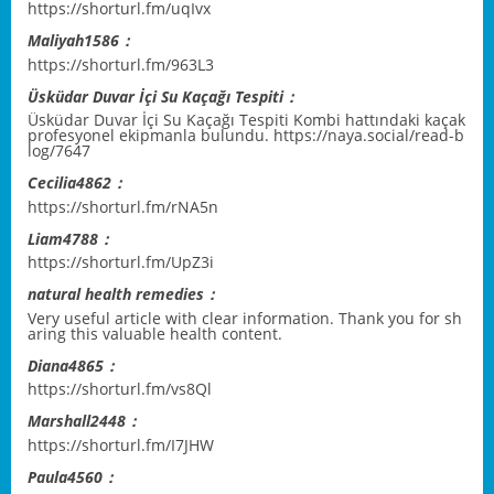
https://shorturl.fm/uqIvx
Maliyah1586：
https://shorturl.fm/963L3
Üsküdar Duvar İçi Su Kaçağı Tespiti：
Üsküdar Duvar İçi Su Kaçağı Tespiti Kombi hattındaki kaçak
profesyonel ekipmanla bulundu.
https://naya.social/read-b
log/7647
Cecilia4862：
https://shorturl.fm/rNA5n
Liam4788：
https://shorturl.fm/UpZ3i
natural health remedies：
Very useful article with clear information. Thank you for sh
aring this valuable health content.
Diana4865：
https://shorturl.fm/vs8Ql
Marshall2448：
https://shorturl.fm/I7JHW
Paula4560：