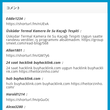
コメント
Eddie1234：
https://shorturl.fm/nUEvA
Üsküdar Termal Kamera ile Su Kaçağı Tespiti：
Üsküdar Termal Kamera ile Su Kaçağı Tespiti Uygun saatte
randevu verdiler, iş programımı aksatmadım.
https://group
smeet.com/read-blog/568
Allan1801：
https://shorturl.fm/GM7y6
24 saat hacklink buyhacklink.com：
24 saat hacklink buyhacklink.com uygun hacklink buyhackli
nk.com
https://heitorzinho.com/
hızlı buyhacklink.com：
hızlı buyhacklink.com buyhacklink.com
https://heitorzinho.
com/
Harold1214：
https://shorturl.fm/pGuOc
Alexa3280：