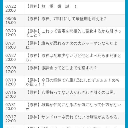
07/22
【原神】無 重 爆 誕 ！
20:00
08/06
【原神】原神、7年目にして最盛期を迎える⁉
15:00
07/20
【原神】これって雷電を間接的に強化するから引けっ
12:00
てこと？
07/31
【原神】誰もが恐れるナタの大シャーマンなんだよ
16:00
ね…
07/27
【原神】原神は配布少ないけど他と比べたらまだまと
20:00
も。
07/09
【原神】微課金ってどこまでを指すの？
17:00
07/10
【原神】今日の鍛錬で八重1凸にしたぞぉぉぉ！めち
12:00
ゃ強っ！！
07/16
【原神】八重持ってない人がわざわざ引くのは罠。
21:00
07/31
【原神】雄鶏が仲間になるのか気になって仕方がない
20:00
ｗ
07/17
【原神】サンドローネ売れてないは無理があるやろ。
22:00