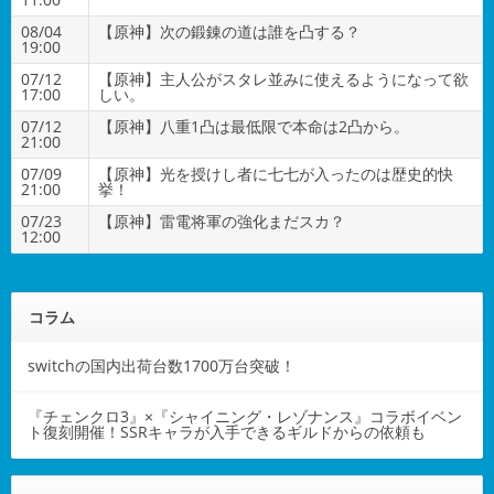
08/04
【原神】次の鍛錬の道は誰を凸する？
19:00
07/12
【原神】主人公がスタレ並みに使えるようになって欲
17:00
しい。
07/12
【原神】八重1凸は最低限で本命は2凸から。
21:00
07/09
【原神】光を授けし者に七七が入ったのは歴史的快
21:00
挙！
07/23
【原神】雷電将軍の強化まだスカ？
12:00
コラム
switchの国内出荷台数1700万台突破！
『チェンクロ3』×『シャイニング・レゾナンス』コラボイベン
ト復刻開催！SSRキャラが入手できるギルドからの依頼も