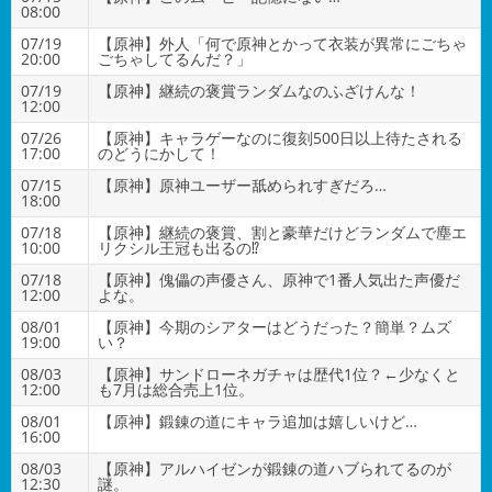
08:00
07/19
【原神】外人「何で原神とかって衣装が異常にごちゃ
20:00
ごちゃしてるんだ？」
07/19
【原神】継続の褒賞ランダムなのふざけんな！
12:00
07/26
【原神】キャラゲーなのに復刻500日以上待たされる
17:00
のどうにかして！
07/15
【原神】原神ユーザー舐められすぎだろ…
18:00
07/18
【原神】継続の褒賞、割と豪華だけどランダムで塵エ
10:00
リクシル王冠も出るの⁉
07/18
【原神】傀儡の声優さん、原神で1番人気出た声優だ
12:00
よな。
08/01
【原神】今期のシアターはどうだった？簡単？ムズ
19:00
い？
08/03
【原神】サンドローネガチャは歴代1位？←少なくと
12:00
も7月は総合売上1位。
08/01
【原神】鍛錬の道にキャラ追加は嬉しいけど…
16:00
08/03
【原神】アルハイゼンが鍛錬の道ハブられてるのが
12:30
謎。