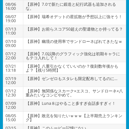
08/06
【原神】7.0で新たに鍛造と紀行武器も追加される
16:00
な。
08/07
【原神】瑞希オデットの星拡散が予想以上に強そう！
19:00
07/13
【原神】お前らスコア50超えの聖遺物とか持ってる？
11:00
07/10
【原神】幽境の使用率でサンドローネばれてきたなｗ
09:00
07/12
【原神】7.0以降のグラフィック強化は初期キャラに
22:00
もテコ入れして！
07/21
【原神】八重引かなくていいのか？復刻数年後かも
13:18
よ？【残り5時間】
07/19
【原神】ゼンゼロもスタレも限定配布してるのに…
12:00
07/12
【原神】無関係なスカーク×エスコ、サンドローネ×八
12:30
重みたいなコンビやめて。
07/09
【原神】Luna８はやること多すぎ会話多すぎィ！
12:00
08/05
【原神】敗北を知りたいｗｗｗ【上半期売上ランキン
15:00
グ】
07/15
【原神】このムービー記憶にない…