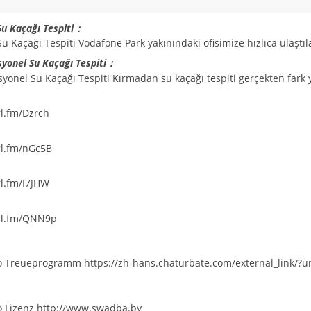
Su Kaçağı Tespiti：
u Kaçağı Tespiti Vodafone Park yakınındaki ofisimize hızlıca ulaştıl
yonel Su Kaçağı Tespiti：
yonel Su Kaçağı Tespiti Kırmadan su kaçağı tespiti gerçekten fark 
rl.fm/Dzrch
rl.fm/nGc5B
rl.fm/I7JHW
url.fm/QNN9p
no Treueprogramm
https://zh-hans.chaturbate.com/external_link/?u
o Lizenz
http://www.swadba.by