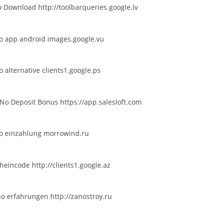
no Download
http://toolbarqueries.google.lv
no app android
images.google.vu
o alternative
clients1.google.ps
 No Deposit Bonus
https://app.salesloft.com
no einzahlung
morrowind.ru
cheincode
http://clients1.google.az
ino erfahrungen
http://zanostroy.ru