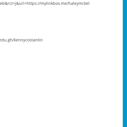
web&rct=j&url=https://mylinkbox.me/haleymckel
.edu.gh/kennycostantin