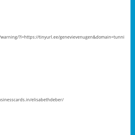
m/warning/?l=https://tinyurl.ee/genevievenugen&domain=tunni
usinesscards.in/elisabethdeber/