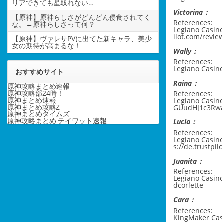
リアできても星取れない…
Victorina：
【原神】原神らしさがどんどん侵食されてく
References:
な。←原神らしさって何？
Legiano Casin
ilot.com/revie
【原神】ヴァレサPVに出てた新キャラ、美少
女の期待が高まるな！
Wally：
References:
Legiano Casin
おすすめサイト
Raina：
原神攻略まとめ速報
原神攻略部24時！
References:
原神まとめ速報
Legiano Casin
原神まとめ攻略Z
GUudHJ1c3Rw
原神まとめタイムズ
原神攻略まとめ テイワット速報
Lucia：
References:
Legiano Casi
s://de.trustpi
Juanita：
References:
Legiano Casin
dcorlette
Cara：
References:
KingMaker Cas