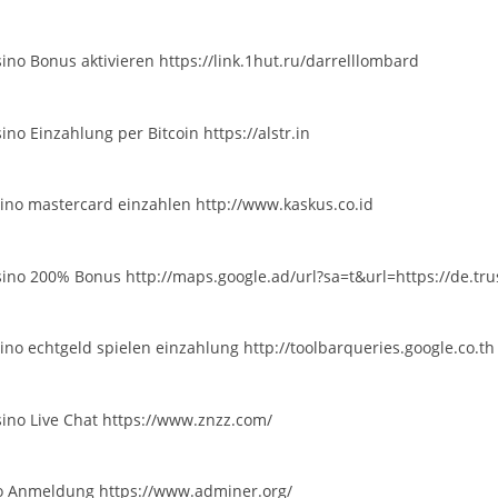
ino Bonus aktivieren
https://link.1hut.ru/darrelllombard
ino Einzahlung per Bitcoin
https://alstr.in
ino mastercard einzahlen
http://www.kaskus.co.id
sino 200% Bonus
http://maps.google.ad/url?sa=t&url=https://de.tr
ino echtgeld spielen einzahlung
http://toolbarqueries.google.co.th
ino Live Chat
https://www.znzz.com/
no Anmeldung
https://www.adminer.org/