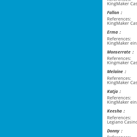
KingMaker Cas
Fallon：
References:
KingMaker Cas
Erma：
References:
KingMaker ein
Monserrate：
References:
Kingmaker Ca
Melaine：
References:
KingMaker Cas
Katja：
References:
KingMaker ein
Keesha：
References:
Legiano Casi
Donny：