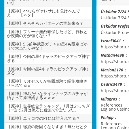
ne】
【原神】○○ならヴァレサにも負けへんで
Üsküdar 7/24 
え！！【ネタ】
Üsküdar 7/24 S
【原神】そろそろカピターノの実装来る？
Üsküdar Profes
【原神】フリーナ無凸確保したけど、行秋と
Üsküdar Profes
か夜蘭の方が強くない？
Israel3041：
【原神】5.5前半武器ガチャの星4も限定ばか
https://shortu
りで大当たりやな！
Nathan4698：
【原神】今回の星4キャラのピックアップ神す
ぎる！！！！！
https://shortu
【原神】今回の星4キャラのピックアップ神す
Marion2170：
ぎる！
https://shortu
【原神】リオセスリが毎回単騎で螺旋攻略さ
Cedric3479：
せられてるｗ
https://short
【原神】神みたいなラインナップのガチャが
始まって原神始まるｗｗｗ
Milagros：
References:
【原神】世界総合ランキング、1月はぶっちぎ
Legiano Casi
り1位で2月は流石に虚無で6位だった。
Philipp：
【原神】ニィロウのPTには誰入れてる？
References:
【原神】螺旋の敵固くなりすぎ！無凸だとク
Legiano Casin