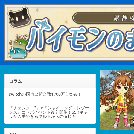
コラム
switchの国内出荷台数1700万台突破！
『チェンクロ3』×『シャイニング・レゾナ
ンス』コラボイベント復刻開催！SSRキャ
ラが入手できるギルドからの依頼も