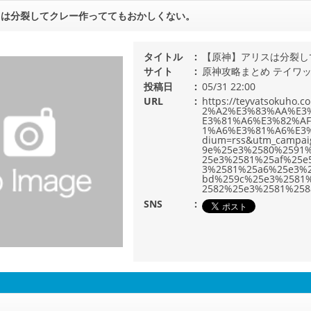
スは分裂してクレー作っててもおかしくない。
タイトル
【原神】アリスは分裂し
サイト
原神攻略まとめ テイワ
投稿日
05/31 22:00
URL
https://teyvatsoku
2%A2%E3%83%AA%E3
E3%81%A6%E3%82%A
1%A6%E3%81%A6%E3%
dium=rss&utm_campa
9e%25e3%2580%2591
25e3%2581%25af%25e
3%2581%25a6%25e3%
bd%259c%25e3%2581
2582%25e3%2581%25
SNS