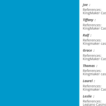
Joe：
References:
KingMaker Cas
Tiffany：
References:
KingMaker Cas
Ralf：
References:
Kingmaker cas
Grace：
References:
KingMaker Ca
Thomas：
References:
Kingmaker cas
Laurel：
References:
Kingmaker Cas
Leslie：
References:
Legiano Casi