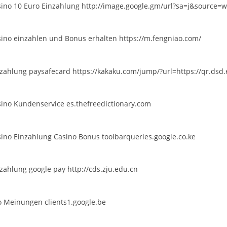
ino 10 Euro Einzahlung
http://image.google.gm/url?sa=j&source=
ino einzahlen und Bonus erhalten
https://m.fengniao.com/
zahlung paysafecard
https://kakaku.com/jump/?url=https://qr.dsd
sino Kundenservice
es.thefreedictionary.com
ino Einzahlung Casino Bonus
toolbarqueries.google.co.ke
zahlung google pay
http://cds.zju.edu.cn
no Meinungen
clients1.google.be