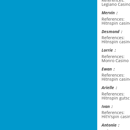
References:
Legiano Casi
Mervin：
References:
Hitnspin casi
Desmond：
References:
Hitnspin casin
Lorrie：
References:
Monro Casino
Ewan：
References:
Hitnspin casi
Arielle：
References:
Hitnspin guts
Ivan：
References:
Hit’n’spin cas
Antonia：