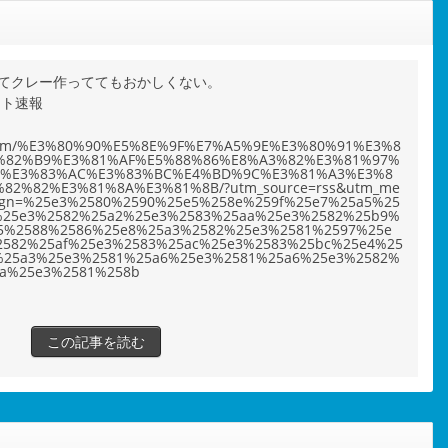
てクレー作っててもおかしくない。
ット速報
ho.com/%E3%80%90%E5%8E%9F%E7%A5%9E%E3%80%91%E3%8
%82%B9%E3%81%AF%E5%88%86%E8%A3%82%E3%81%97%
F%E3%83%AC%E3%83%BC%E4%BD%9C%E3%81%A3%E3%8
82%82%E3%81%8A%E3%81%8B/?utm_source=rss&utm_me
ign=%25e3%2580%2590%25e5%258e%259f%25e7%25a5%25
%25e3%2582%25a2%25e3%2583%25aa%25e3%2582%25b9%
5%2588%2586%25e8%25a3%2582%25e3%2581%2597%25e
2582%25af%25e3%2583%25ac%25e3%2583%25bc%25e4%25
%25a3%25e3%2581%25a6%25e3%2581%25a6%25e3%2582%
8a%25e3%2581%258b
この記事を読む