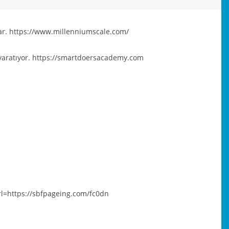
ar.
https://www.millenniumscale.com/
yaratıyor.
https://smartdoersacademy.com
rl=https://sbfpageing.com/fc0dn