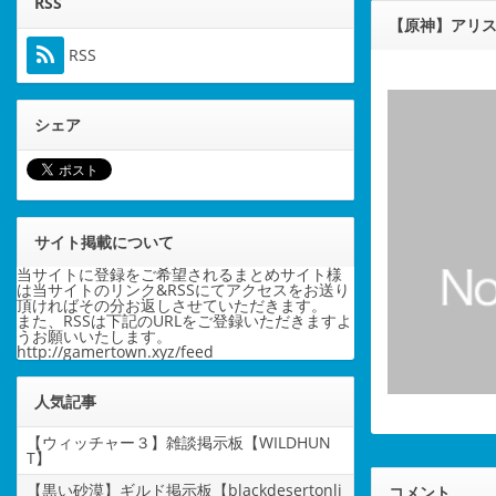
RSS
【原神】アリ
RSS
シェア
サイト掲載について
当サイトに登録をご希望されるまとめサイト様
は当サイトのリンク&RSSにてアクセスをお送り
頂ければその分お返しさせていただきます。
また、RSSは下記のURLをご登録いただきますよ
うお願いいたします。
http://gamertown.xyz/feed
人気記事
【ウィッチャー３】雑談掲示板【WILDHUN
T】
【黒い砂漠】ギルド掲示板【blackdesertonli
コメント