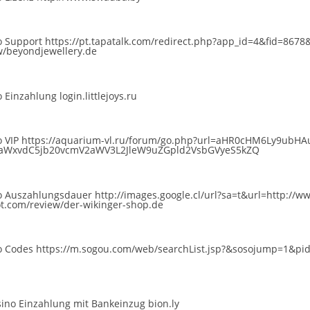
o Support
https://pt.tapatalk.com/redirect.php?app_id=4&fid=8678&
w/beyondjewellery.de
o Einzahlung
login.littlejoys.ru
o VIP
https://aquarium-vl.ru/forum/go.php?url=aHR0cHM6Ly9ubH
aWxvdC5jb20vcmV2aWV3L2JleW9uZGpld2VsbGVyeS5kZQ
no Auszahlungsdauer
http://images.google.cl/url?sa=t&url=http:/
lot.com/review/der-wikinger-shop.de
o Codes
https://m.sogou.com/web/searchList.jsp?&sosojump=1&p
ino Einzahlung mit Bankeinzug
bion.ly