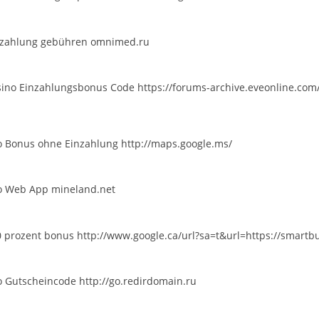
nzahlung gebühren
omnimed.ru
sino Einzahlungsbonus Code
https://forums-archive.eveonline.co
o Bonus ohne Einzahlung
http://maps.google.ms/
no Web App
mineland.net
0 prozent bonus
http://www.google.ca/url?sa=t&url=https://smartb
o Gutscheincode
http://go.redirdomain.ru