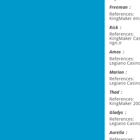
Freeman：
References:
KingMaker ei
Rick：
References:
KingMaker Ca
ngn.ir
Amos：
References:
Legiano Casin
Marion：
References:
Legiano Casi
Thad：
References:
KingMaker 20
Gladys：
References:
Legiano Casin
Aurelia：
References: