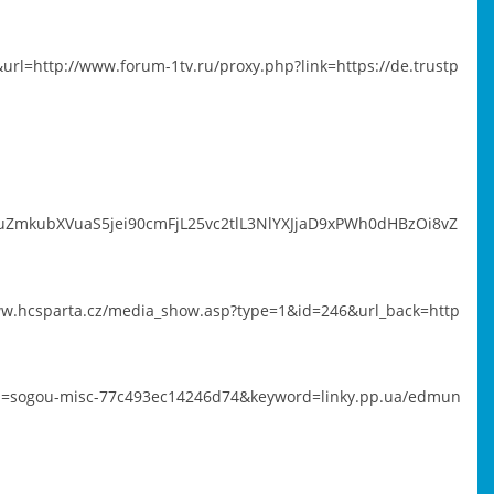
url=http://www.forum-1tv.ru/proxy.php?link=https://de.trustp
AuZmkubXVuaS5jei90cmFjL25vc2tlL3NlYXJjaD9xPWh0dHBzOi8vZ
/www.hcsparta.cz/media_show.asp?type=1&id=246&url_back=http
id=sogou-misc-77c493ec14246d74&keyword=linky.pp.ua/edmun